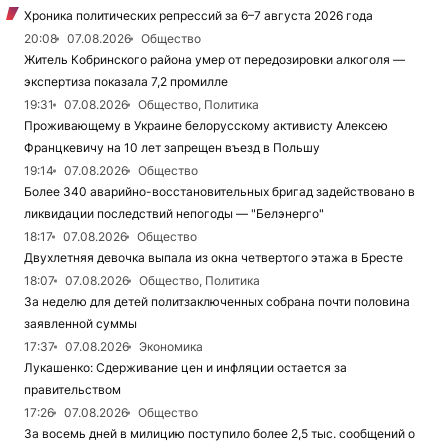
Хроника политических репрессий за 6–7 августа 2026 года
20:08
07.08.2026
Общество
Житель Кобринского района умер от передозировки алкоголя —
экспертиза показала 7,2 промилле
19:31
07.08.2026
Общество, Политика
Проживающему в Украине белорусскому активисту Алексею
Францкевичу на 10 лет запрещен въезд в Польшу
19:14
07.08.2026
Общество
Более 340 аварийно-восстановительных бригад задействовано в
ликвидации последствий непогоды — "Белэнерго"
18:17
07.08.2026
Общество
Двухлетняя девочка выпала из окна четвертого этажа в Бресте
18:07
07.08.2026
Общество, Политика
За неделю для детей политзаключенных собрана почти половина
заявленной суммы
17:37
07.08.2026
Экономика
Лукашенко: Сдерживание цен и инфляции остается за
правительством
17:26
07.08.2026
Общество
За восемь дней в милицию поступило более 2,5 тыс. сообщений о