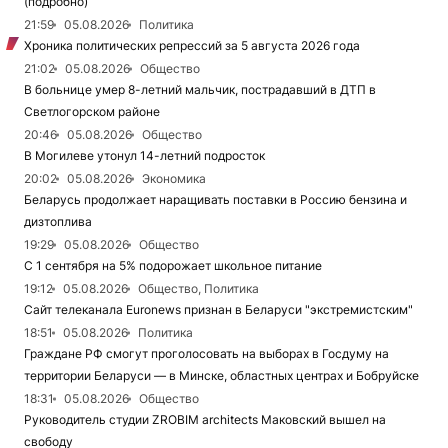
(подробно)
21:59
05.08.2026
Политика
Хроника политических репрессий за 5 августа 2026 года
21:02
05.08.2026
Общество
В больнице умер 8-летний мальчик, пострадавший в ДТП в
Светлогорском районе
20:46
05.08.2026
Общество
В Могилеве утонул 14-летний подросток
20:02
05.08.2026
Экономика
Беларусь продолжает наращивать поставки в Россию бензина и
дизтоплива
19:29
05.08.2026
Общество
С 1 сентября на 5% подорожает школьное питание
19:12
05.08.2026
Общество, Политика
Сайт телеканала Euronews признан в Беларуси "экстремистским"
18:51
05.08.2026
Политика
Граждане РФ смогут проголосовать на выборах в Госдуму на
территории Беларуси — в Минске, областных центрах и Бобруйске
18:31
05.08.2026
Общество
Руководитель студии ZROBIM architects Маковский вышел на
свободу