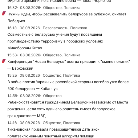
мирного времени, но в Украине война — посол Чорногор
16:32
08.08.2026
Общество, Политика
Нужны идеи, чтобы расшевелить белорусов за рубежом, считает
Лебедько
16:13
08.08.2026
Безопасность, Политика
Совместные с Беларусью учения будут посвящены
противодействию терроризму в городских условиях —
Минобороны Китая
15:53
08.08.2026
Общество, Политика
Конференция "Новая Беларусь" всегда приводит к "смене политик"
— Барковский
15:22
08.08.2026
Общество, Политика
В войне против Украины с российской стороны погибло уже более
500 белорусов — Кабанчук
14:58
08.08.2026
Общество
Ребенок становится гражданином Беларуси независимо от места
рождения, если хоть один его родитель имеет белорусское
гражданство — МВД
14:16
08.08.2026
Общество, Политика
Тихановская призвала правозащитников дать экс-
политзаключенным понятный алгоритм помощи