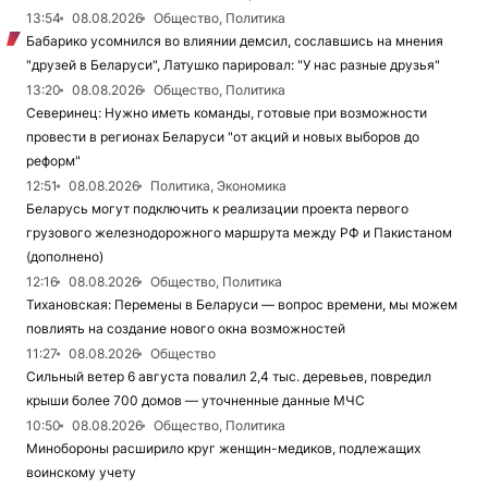
13:54
08.08.2026
Общество, Политика
Бабарико усомнился во влиянии демсил, сославшись на мнения
"друзей в Беларуси", Латушко парировал: "У нас разные друзья"
13:20
08.08.2026
Общество, Политика
Северинец: Нужно иметь команды, готовые при возможности
провести в регионах Беларуси "от акций и новых выборов до
реформ"
12:51
08.08.2026
Политика, Экономика
Беларусь могут подключить к реализации проекта первого
грузового железнодорожного маршрута между РФ и Пакистаном
(дополнено)
12:16
08.08.2026
Общество, Политика
Тихановская: Перемены в Беларуси — вопрос времени, мы можем
повлиять на создание нового окна возможностей
11:27
08.08.2026
Общество
Сильный ветер 6 августа повалил 2,4 тыс. деревьев, повредил
крыши более 700 домов — уточненные данные МЧС
10:50
08.08.2026
Общество, Политика
Минобороны расширило круг женщин-медиков, подлежащих
воинскому учету