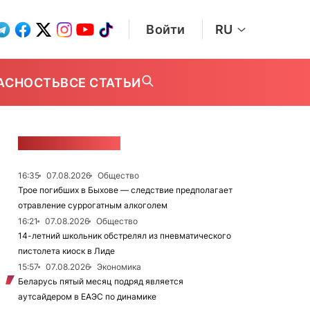
Войти
RU
АСНОСТЬ
ВСЕ СТАТЬИ
ЛЕНТА НОВОСТЕЙ
16:35
07.08.2026
Общество
Трое погибших в Быхове — следствие предполагает
отравление суррогатным алкоголем
16:21
07.08.2026
Общество
14-летний школьник обстрелял из пневматического
пистолета киоск в Лиде
15:57
07.08.2026
Экономика
Беларусь пятый месяц подряд является
аутсайдером в ЕАЭС по динамике