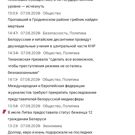
уровне — исчезнуть
15:03
07.08.2026
Общество
Пропавший в Гродненском районе грибник найден
мертвым
14:47
07.08.2026
Безопасность, Политика
Белорусские и китайские десантники проведут
двухнедельные учения в центральной части КНР
14:34
07.08.2026
Общество, Политика
Тихановская призвала "сделать все возможное,
чтобы преступления режима не остались
безнаказанными"
14:13
07.08.2026
Общество, Политика
Международная и Европейская федерации
журналистов требуют прекратить преследование
представителей белорусской медиасферы
13:54
07.08.2026
Общество, Политика
В июле Литва предоставила статус беженца 12
гражданам Беларуси
13:23
07.08.2026
Экономика
Доллар, евро и юань подорожали на последних