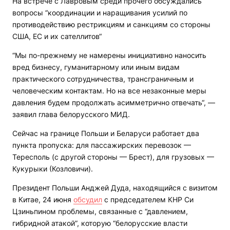
На встрече с Лавровым среди прочего обсуждались
вопросы “координации и наращивания усилий по
противодействию рестрикциям и санкциям со стороны
США, ЕС и их сателлитов“
“Мы по-прежнему не намерены инициативно наносить
вред бизнесу, гуманитарному или иным видам
практического сотрудничества, трансграничным и
человеческим контактам. Но на все незаконные меры
давления будем продолжать асимметрично отвечать“, —
заявил глава белорусского МИД.
Сейчас на границе Польши и Беларуси работает два
пункта пропуска: для пассажирских перевозок —
Тересполь (с другой стороны — Брест), для грузовых —
Кукурыки (Козловичи).
Президент Польши Анджей Дуда, находящийся с визитом
в Китае, 24 июня
обсудил
с председателем КНР Си
Цзиньпином проблемы, связанные с “давлением,
гибридной атакой”, которую “белорусские власти