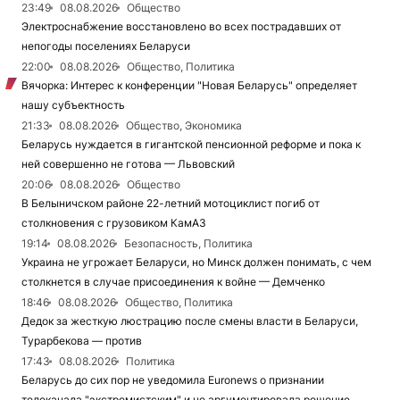
23:49
08.08.2026
Общество
Электроснабжение восстановлено во всех пострадавших от
непогоды поселениях Беларуси
22:00
08.08.2026
Общество, Политика
Вячорка: Интерес к конференции "Новая Беларусь" определяет
нашу субъектность
21:33
08.08.2026
Общество, Экономика
Беларусь нуждается в гигантской пенсионной реформе и пока к
ней совершенно не готова — Львовский
20:06
08.08.2026
Общество
В Белыничском районе 22-летний мотоциклист погиб от
столкновения с грузовиком КамАЗ
19:14
08.08.2026
Безопасность, Политика
Украина не угрожает Беларуси, но Минск должен понимать, с чем
столкнется в случае присоединения к войне — Демченко
18:46
08.08.2026
Общество, Политика
Дедок за жесткую люстрацию после смены власти в Беларуси,
Турарбекова — против
17:43
08.08.2026
Политика
Беларусь до сих пор не уведомила Euronews о признании
телеканала "экстремистским" и не аргументировала решение