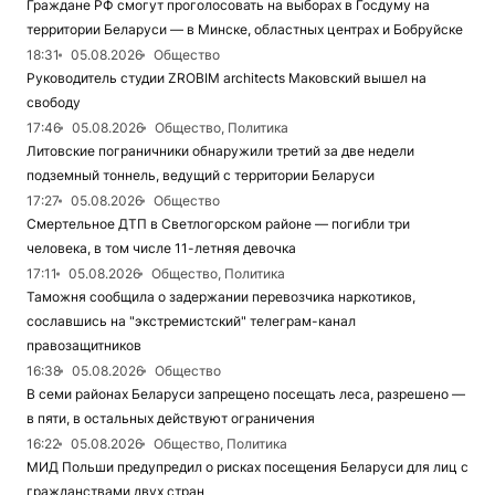
Граждане РФ смогут проголосовать на выборах в Госдуму на
территории Беларуси — в Минске, областных центрах и Бобруйске
18:31
05.08.2026
Общество
Руководитель студии ZROBIM architects Маковский вышел на
свободу
17:46
05.08.2026
Общество, Политика
Литовские пограничники обнаружили третий за две недели
подземный тоннель, ведущий с территории Беларуси
17:27
05.08.2026
Общество
Смертельное ДТП в Светлогорском районе — погибли три
человека, в том числе 11-летняя девочка
17:11
05.08.2026
Общество, Политика
Таможня сообщила о задержании перевозчика наркотиков,
сославшись на "экстремистский" телеграм-канал
правозащитников
16:38
05.08.2026
Общество
В семи районах Беларуси запрещено посещать леса, разрешено —
в пяти, в остальных действуют ограничения
16:22
05.08.2026
Общество, Политика
МИД Польши предупредил о рисках посещения Беларуси для лиц с
гражданствами двух стран