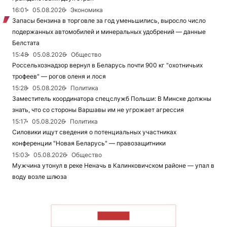
16:01
05.08.2026
Экономика
Запасы бензина в торговле за год уменьшились, выросло число
подержанных автомобилей и минеральных удобрений — данные
Белстата
15:48
05.08.2026
Общество
Россельхознадзор вернул в Беларусь почти 900 кг "охотничьих
трофеев" — рогов оленя и лося
15:28
05.08.2026
Политика
Заместитель координатора спецслужб Польши: В Минске должны
знать, что со стороны Варшавы им не угрожает агрессия
15:17
05.08.2026
Политика
Силовики ищут сведения о потенциальных участниках
конференции "Новая Беларусь" — правозащитники
15:03
05.08.2026
Общество
Мужчина утонул в реке Неначь в Калинковичском районе — упал в
воду возле шлюза
ЧИТАТЬ