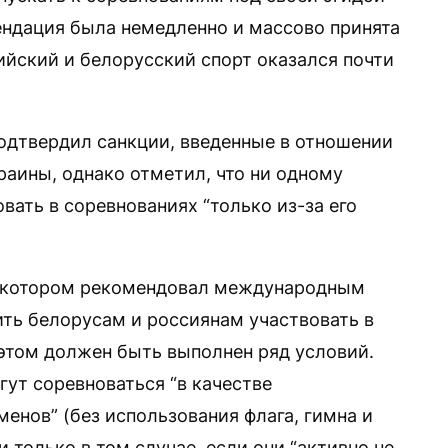
мендация была немедленно и массово принята
сийский и белорусский спорт оказался почти
одтвердил санкции, введенные в отношении
раины, однако отметил, что ни одному
вать в соревнованиях “только из-за его
в котором рекомендовал международным
ть белорусам и россиянам участвовать в
этом должен быть выполнен ряд условий.
ут соревноваться “в качестве
енов” (без использования флага, гимна и
 только в том случае, если они “активно не