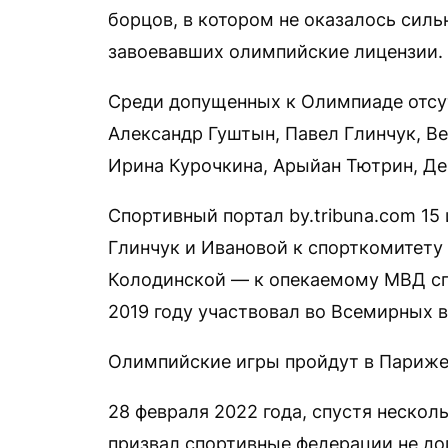
борцов, в котором не оказалось силь
завоевавших олимпийские лицензии.
Среди допущенных к Олимпиаде отсу
Александр Гуштын, Павел Глинчук, В
Ирина Курочкина, Арыйан Тютрин, Д
Спортивный портал by.tribuna.com 1
Глинчук и Ивановой к спорткомитет
Колодинской — к опекаемому МВД сп
2019 году участвовал во Всемирных в
Олимпийские игры пройдут в Париже 
28 февраля 2022 года, спустя нескол
призвал спортивные федерации не до