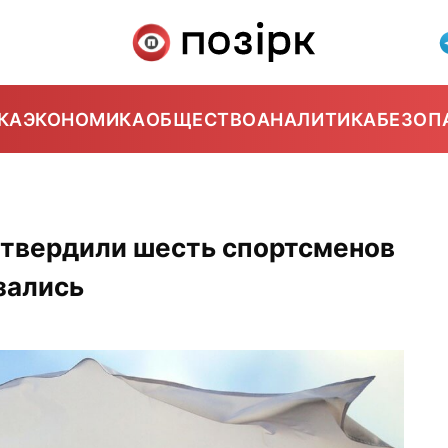
КА
ЭКОНОМИКА
ОБЩЕСТВО
АНАЛИТИКА
БЕЗОП
дтвердили шесть спортсменов
зались