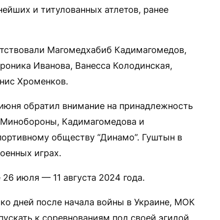
нейших и титулованных атлетов, ранее
тствовали Магомедхабиб Кадимагомедов,
ероника Иванова, Ванесса Колодинская,
енис Хроменков.
5 июня обратил внимание на принадлежность
у Минобороны, Кадимагомедова и
ортивному обществу “Динамо”. Гуштын в
оенных играх.
26 июля — 11 августа 2024 года.
ько дней после начала войны в Украине, МОК
пускать к соревнованиям под своей эгидой