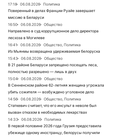
17:18
06.08.2026
Политика
Поверенный в делах Франции Руайе завершает
миссию в Беларуси
16:50
06.08.2026
Общество
Направлено в суд коррупционное дело директора
лесхоза в Могилеве
16:41
06.08.2026
Общество, Политика
Из Мьянмы возвращена удерживаемая белоруска
15:43
06.08.2026
Общество
В 21 районе Беларуси запрещено посещать леса,
полностью разрешено — лишь в двух
15:04
06.08.2026
Общество
В Сенненском районе 62-летняя женщина угрожала
убить сожителя — возбуждено уголовное дело
14:56
06.08.2026
Общество, Политика
Статкевич считает, что его инсульт в неволе был
вызван отказом в необходимых лекарствах
14:33
06.08.2026
Политика
В первой половине 2026 года Грузия предоставила
убежище одному иностранцу, белорусы получили