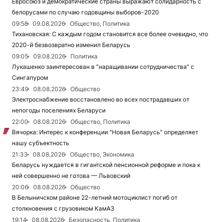
Евросоюз и демократические страны выражают солидарность с
белорусами по случаю годовщины выборов-2020
09:58
09.08.2026
Общество, Политика
Тихановская: С каждым годом становится все более очевидно, что
2020-й безвозвратно изменил Беларусь
09:05
09.08.2026
Политика
Лукашенко заинтересован в “наращивании сотрудничества” с
Сингапуром
23:49
08.08.2026
Общество
Электроснабжение восстановлено во всех пострадавших от
непогоды поселениях Беларуси
22:00
08.08.2026
Общество, Политика
Вячорка: Интерес к конференции "Новая Беларусь" определяет
нашу субъектность
21:33
08.08.2026
Общество, Экономика
Беларусь нуждается в гигантской пенсионной реформе и пока к
ней совершенно не готова — Львовский
20:06
08.08.2026
Общество
В Белыничском районе 22-летний мотоциклист погиб от
столкновения с грузовиком КамАЗ
19:14
08.08.2026
Безопасность, Политика