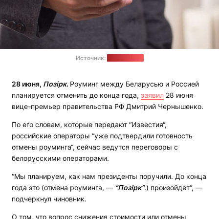
Источник:
pixabay.com
28 июня,
Позірк
.
Роуминг между Беларусью и Россией
планируется отменить до конца года,
заявил
28 июня
вице-премьер правительства РФ Дмитрий Чернышенко.
По его словам, которые передают “Известия“,
российские операторы “уже подтвердили готовность
отмены роуминга“, сейчас ведутся переговоры с
белорусскими операторами.
“Мы планируем, как нам президенты поручили. До конца
года это (отмена роуминга, —
“Позiрк“
.
) произойдет“, —
подчеркнул чиновник.
О том, что вопрос снижения стоимости или отмены