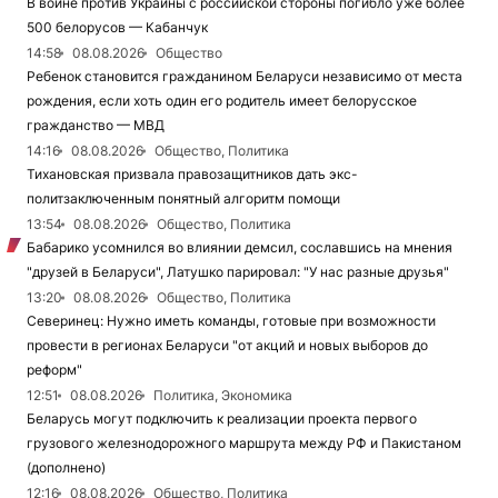
В войне против Украины с российской стороны погибло уже более
500 белорусов — Кабанчук
14:58
08.08.2026
Общество
Ребенок становится гражданином Беларуси независимо от места
рождения, если хоть один его родитель имеет белорусское
гражданство — МВД
14:16
08.08.2026
Общество, Политика
Тихановская призвала правозащитников дать экс-
политзаключенным понятный алгоритм помощи
13:54
08.08.2026
Общество, Политика
Бабарико усомнился во влиянии демсил, сославшись на мнения
"друзей в Беларуси", Латушко парировал: "У нас разные друзья"
13:20
08.08.2026
Общество, Политика
Северинец: Нужно иметь команды, готовые при возможности
провести в регионах Беларуси "от акций и новых выборов до
реформ"
12:51
08.08.2026
Политика, Экономика
Беларусь могут подключить к реализации проекта первого
грузового железнодорожного маршрута между РФ и Пакистаном
(дополнено)
12:16
08.08.2026
Общество, Политика