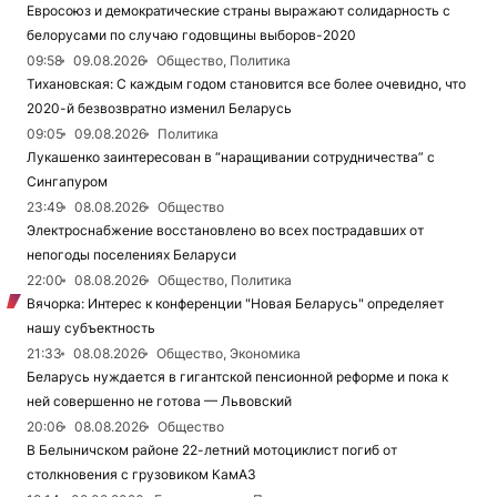
Евросоюз и демократические страны выражают солидарность с
белорусами по случаю годовщины выборов-2020
09:58
09.08.2026
Общество, Политика
Тихановская: С каждым годом становится все более очевидно, что
2020-й безвозвратно изменил Беларусь
09:05
09.08.2026
Политика
Лукашенко заинтересован в “наращивании сотрудничества” с
Сингапуром
23:49
08.08.2026
Общество
Электроснабжение восстановлено во всех пострадавших от
непогоды поселениях Беларуси
22:00
08.08.2026
Общество, Политика
Вячорка: Интерес к конференции "Новая Беларусь" определяет
нашу субъектность
21:33
08.08.2026
Общество, Экономика
Беларусь нуждается в гигантской пенсионной реформе и пока к
ней совершенно не готова — Львовский
20:06
08.08.2026
Общество
В Белыничском районе 22-летний мотоциклист погиб от
столкновения с грузовиком КамАЗ