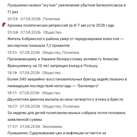
Лукашенко назвал "жутью" увеличение убытков Белкоопсоюза в
11 раз
20:53
07.08.2026
Политика
Хроника политических репрессий за 6–7 августа 2026 года
20:08
07.08.2026
Общество
Житель Кобринского района умер от передозировки алкоголя —
экспертиза показала 7,2 промилле
19:31
07.08.2026
Общество, Политика
Проживающему в Украине белорусскому активисту Алексею
Францкевичу на 10 лет запрещен въезд в Польшу
19:14
07.08.2026
Общество
Более 340 аварийно-восстановительных бригад задействовано в
ликвидации последствий непогоды — "Белэнерго"
18:17
07.08.2026
Общество
Двухлетняя девочка выпала из окна четвертого этажа в Бресте
18:07
07.08.2026
Общество, Политика
За неделю для детей политзаключенных собрана почти половина
заявленной суммы
17:37
07.08.2026
Экономика
Лукашенко: Сдерживание цен и инфляции остается за