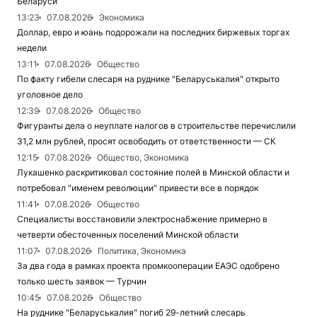
Беларуси
13:23
07.08.2026
Экономика
Доллар, евро и юань подорожали на последних биржевых торгах
недели
13:11
07.08.2026
Общество
По факту гибели слесаря на руднике "Беларуськалия" открыто
уголовное дело
12:39
07.08.2026
Общество
Фигуранты дела о неуплате налогов в строительстве перечислили
31,2 млн рублей, просят освободить от ответственности — СК
12:15
07.08.2026
Общество, Экономика
Лукашенко раскритиковал состояние полей в Минской области и
потребовал "именем революции" привести все в порядок
11:41
07.08.2026
Общество
Специалисты восстановили электроснабжение примерно в
четверти обесточенных поселений Минской области
11:07
07.08.2026
Политика, Экономика
За два года в рамках проекта промкооперации ЕАЭС одобрено
только шесть заявок — Турчин
10:45
07.08.2026
Общество
На руднике "Беларуськалия" погиб 29-летний слесарь