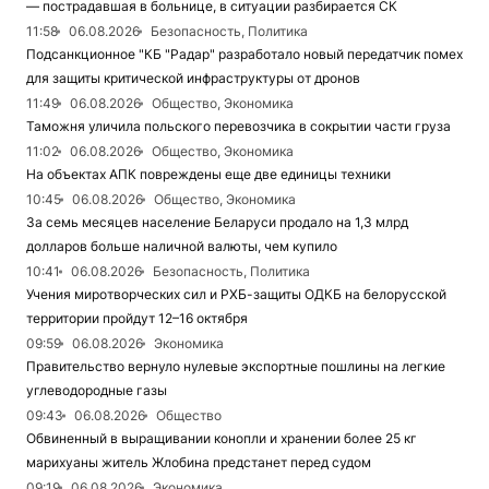
— пострадавшая в больнице, в ситуации разбирается СК
11:58
06.08.2026
Безопасность, Политика
Подсанкционное "КБ "Радар" разработало новый передатчик помех
для защиты критической инфраструктуры от дронов
11:49
06.08.2026
Общество, Экономика
Таможня уличила польского перевозчика в сокрытии части груза
11:02
06.08.2026
Общество, Экономика
На объектах АПК повреждены еще две единицы техники
10:45
06.08.2026
Общество, Экономика
За семь месяцев население Беларуси продало на 1,3 млрд
долларов больше наличной валюты, чем купило
10:41
06.08.2026
Безопасность, Политика
Учения миротворческих сил и РХБ-защиты ОДКБ на белорусской
территории пройдут 12–16 октября
09:59
06.08.2026
Экономика
Правительство вернуло нулевые экспортные пошлины на легкие
углеводородные газы
09:43
06.08.2026
Общество
Обвиненный в выращивании конопли и хранении более 25 кг
марихуаны житель Жлобина предстанет перед судом
09:19
06.08.2026
Экономика