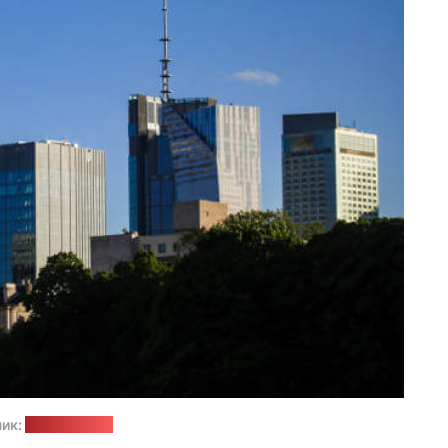
ик:
pixabay.com