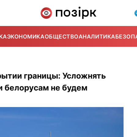
КА
ЭКОНОМИКА
ОБЩЕСТВО
АНАЛИТИКА
БЕЗОП
рытии границы: Усложнять
и белорусам не будем