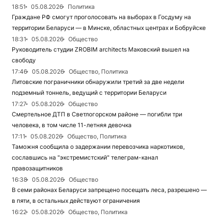
18:51
05.08.2026
Политика
Граждане РФ смогут проголосовать на выборах в Госдуму на
территории Беларуси — в Минске, областных центрах и Бобруйске
18:31
05.08.2026
Общество
Руководитель студии ZROBIM architects Маковский вышел на
свободу
17:46
05.08.2026
Общество, Политика
Литовские пограничники обнаружили третий за две недели
подземный тоннель, ведущий с территории Беларуси
17:27
05.08.2026
Общество
Смертельное ДТП в Светлогорском районе — погибли три
человека, в том числе 11-летняя девочка
17:11
05.08.2026
Общество, Политика
Таможня сообщила о задержании перевозчика наркотиков,
сославшись на "экстремистский" телеграм-канал
правозащитников
16:38
05.08.2026
Общество
В семи районах Беларуси запрещено посещать леса, разрешено —
в пяти, в остальных действуют ограничения
16:22
05.08.2026
Общество, Политика