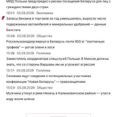
МИД Польши предупредил о рисках посещения Беларуси для лиц с
гражданствами двух стран
16:01
05.08.2026
Экономика
Запасы бензина в торговле за год уменьшились, выросло число
подержанных автомобилей и минеральных удобрений — данные
Белстата
15:48
05.08.2026
Общество
Россельхознадзор вернул в Беларусь почти 900 кг "охотничьих
трофеев" — рогов оленя и лося
15:28
05.08.2026
Политика
Заместитель координатора спецслужб Польши: В Минске должны
знать, что со стороны Варшавы им не угрожает агрессия
15:17
05.08.2026
Политика
Силовики ищут сведения о потенциальных участниках
конференции "Новая Беларусь" — правозащитники
15:03
05.08.2026
Общество
Мужчина утонул в реке Неначь в Калинковичском районе — упал в
воду возле шлюза