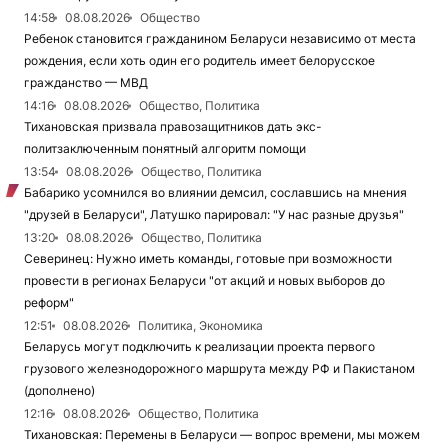
14:58
08.08.2026
Общество
Ребенок становится гражданином Беларуси независимо от места
рождения, если хоть один его родитель имеет белорусское
гражданство — МВД
14:16
08.08.2026
Общество, Политика
Тихановская призвала правозащитников дать экс-
политзаключенным понятный алгоритм помощи
13:54
08.08.2026
Общество, Политика
Бабарико усомнился во влиянии демсил, сославшись на мнения
"друзей в Беларуси", Латушко парировал: "У нас разные друзья"
13:20
08.08.2026
Общество, Политика
Северинец: Нужно иметь команды, готовые при возможности
провести в регионах Беларуси "от акций и новых выборов до
реформ"
12:51
08.08.2026
Политика, Экономика
Беларусь могут подключить к реализации проекта первого
грузового железнодорожного маршрута между РФ и Пакистаном
(дополнено)
12:16
08.08.2026
Общество, Политика
Тихановская: Перемены в Беларуси — вопрос времени, мы можем