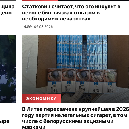
нщина
Статкевич считает, что его инсульт в
дено
неволе был вызван отказом в
необходимых лекарствах
14:56
06.08.2026
ЭКОНОМИКА
В Литве перехвачена крупнейшая в 202
году партия нелегальных сигарет, в том
тыре
числе с белорусскими акцизными
марками