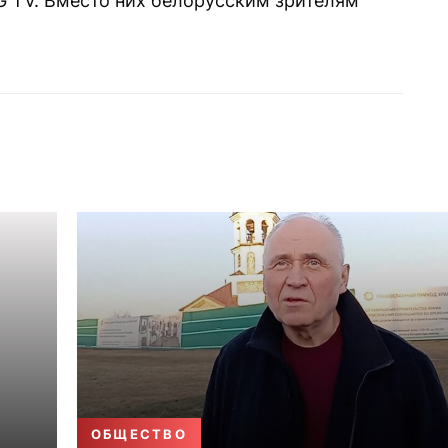
RTG TV. Вместо них белорусским зрителям
ОБЩЕСТВО