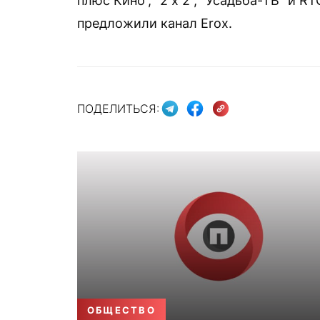
плюс Кино“, “2 х 2“, “Усадьба-ТВ“ и 
предложили канал Erox.
ПОДЕЛИТЬСЯ:
ОБЩЕСТВО