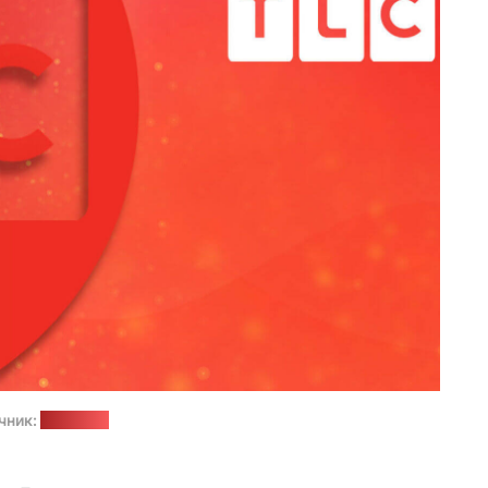
чник:
prosto.tv