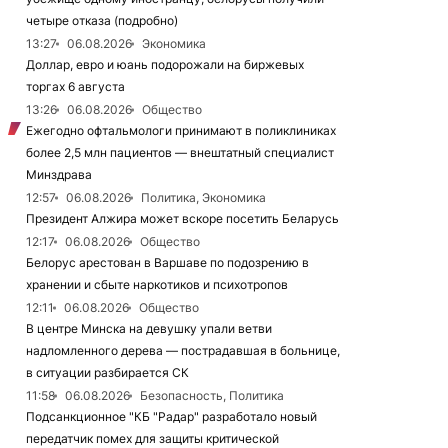
четыре отказа (подробно)
13:27
06.08.2026
Экономика
Доллар, евро и юань подорожали на биржевых
торгах 6 августа
13:26
06.08.2026
Общество
Ежегодно офтальмологи принимают в поликлиниках
более 2,5 млн пациентов — внештатный специалист
Минздрава
12:57
06.08.2026
Политика, Экономика
Президент Алжира может вскоре посетить Беларусь
12:17
06.08.2026
Общество
Белорус арестован в Варшаве по подозрению в
хранении и сбыте наркотиков и психотропов
12:11
06.08.2026
Общество
В центре Минска на девушку упали ветви
надломленного дерева — пострадавшая в больнице,
в ситуации разбирается СК
11:58
06.08.2026
Безопасность, Политика
Подсанкционное "КБ "Радар" разработало новый
передатчик помех для защиты критической