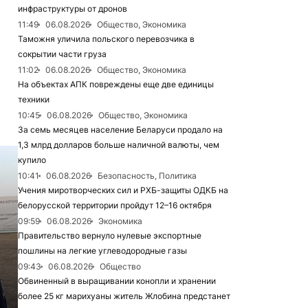
инфраструктуры от дронов
11:49
06.08.2026
Общество, Экономика
Таможня уличила польского перевозчика в
сокрытии части груза
11:02
06.08.2026
Общество, Экономика
На объектах АПК повреждены еще две единицы
техники
10:45
06.08.2026
Общество, Экономика
За семь месяцев население Беларуси продало на
1,3 млрд долларов больше наличной валюты, чем
купило
10:41
06.08.2026
Безопасность, Политика
Учения миротворческих сил и РХБ-защиты ОДКБ на
белорусской территории пройдут 12–16 октября
09:59
06.08.2026
Экономика
Правительство вернуло нулевые экспортные
пошлины на легкие углеводородные газы
09:43
06.08.2026
Общество
Обвиненный в выращивании конопли и хранении
более 25 кг марихуаны житель Жлобина предстанет