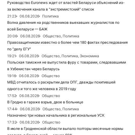
Руководство Euronews ждет от властей Беларуси объяснений из-
за включения канала в "экстремистский" список
21:23
06.08.2026
Политика
Волна давления на родственников выехавших журналистов по
всей Беларуси — БАЖ
20:06
06.08.2026
Общество, Политика
Правозащитникам известно о более чем 180 фактах преследования
по "делу ЕГУ"
19:21
06.08.2026
Общество, Политика, Экономика
Польская таможня не выпустила фуру с товарами, следовавшими
в Узбекистан через Беларусь
19:16
06.08.2026
Общество
МВД отчиталось о раскрытии дела ОПГ, дважды похитившей
одного и того же человека в 2019 году
17:52
06.08.2026
Общество
В Гродно в гараже взрыв, двое в больнице
17:44
06.08.2026
Общество, Политика
Назначено три новых начальника в региональные УСК
17:32
06.08.2026
Общество
В июле в Гродненской области выпало полторы месячные нормы