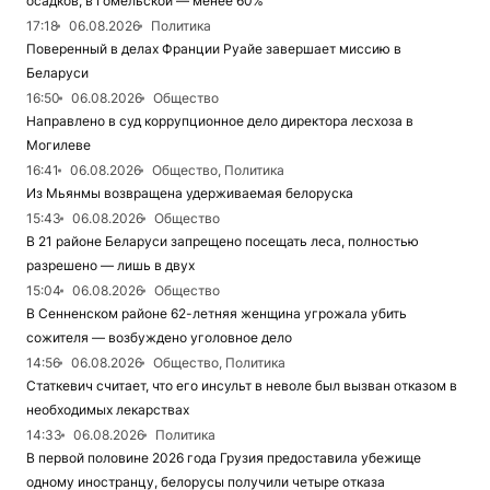
осадков, в Гомельской — менее 60%
17:18
06.08.2026
Политика
Поверенный в делах Франции Руайе завершает миссию в
Беларуси
16:50
06.08.2026
Общество
Направлено в суд коррупционное дело директора лесхоза в
Могилеве
16:41
06.08.2026
Общество, Политика
Из Мьянмы возвращена удерживаемая белоруска
15:43
06.08.2026
Общество
В 21 районе Беларуси запрещено посещать леса, полностью
разрешено — лишь в двух
15:04
06.08.2026
Общество
В Сенненском районе 62-летняя женщина угрожала убить
сожителя — возбуждено уголовное дело
14:56
06.08.2026
Общество, Политика
Статкевич считает, что его инсульт в неволе был вызван отказом в
необходимых лекарствах
14:33
06.08.2026
Политика
В первой половине 2026 года Грузия предоставила убежище
одному иностранцу, белорусы получили четыре отказа