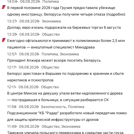
14:04
06.08.2026
Политика
В первой половине 2026 года Грузия предоставила убежище
одному иностранцу, белорусы получили четыре отказа (подробно)
13:27
06.08.2026
Экономика
Доллар, евро и юань подорожали на биржевых торгах 6 августа
13:26
06.08.2026
Общество
Ежегодно офтальмологи принимают в поликлиниках более 2,5 млн
пациентов — внештатный специалист Минздрава
12:57
06.08.2026
Политика, Экономика
Президент Алжира может вскоре посетить Беларусь
12:17
06.08.2026
Общество
Белорус арестован в Варшаве по подозрению в хранении и сбыте
наркотиков и психотропов
12:11
06.08.2026
Общество
В центре Минска на девушку упали ветви надломленного дерева
— пострадавшая в больнице, в ситуации разбирается СК
11:58
06.08.2026
Безопасность, Политика
Подсанкционное "КБ "Радар" разработало новый передатчик помех
для защиты критической инфраструктуры от дронов
11:49
06.08.2026
Общество, Экономика
Таможня уличила польского перевозчика в сокрытии части груза