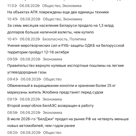
11:02
06.08.2026
Общество, Экономика
На объектах АПК повреждены еще две единицы техники
10:45
06.08.2026
Общество, Экономика
За семь месяцев население Беларуси продало на 1,3 млрд
долларов больше наличной валюты, чем купило
10:41
06.08.2026
Безопасность, Политика
Учения миротворческих сил и РХБ-защиты ОДКБ на белорусской
территории пройдут 12–16 октября
09:59
06.08.2026
Экономика
Правительство вернуло нулевые экспортные пошлины на легкие
углеводородные газы
09:43
06.08.2026
Общество
Обвиненный в выращивании конопли и хранении более 25 кг
марихуаны житель Жлобина предстанет перед судом
09:19
06.08.2026
Экономика
Второй энергоблок БелАЭС возвращен в работу
08:56
06.08.2026
Экономика
В июле 2026-го "БелДжи" продал на рынке РФ на четверть меньше
новых автомобилей, чем годом ранее
08:20
06.08.2026
Общество