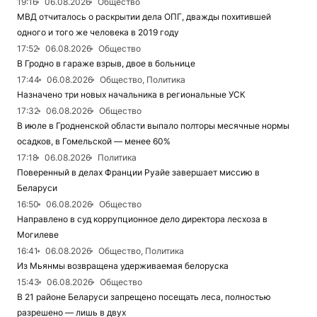
19:16
06.08.2026
Общество
МВД отчиталось о раскрытии дела ОПГ, дважды похитившей
одного и того же человека в 2019 году
17:52
06.08.2026
Общество
В Гродно в гараже взрыв, двое в больнице
17:44
06.08.2026
Общество, Политика
Назначено три новых начальника в региональные УСК
17:32
06.08.2026
Общество
В июле в Гродненской области выпало полторы месячные нормы
осадков, в Гомельской — менее 60%
17:18
06.08.2026
Политика
Поверенный в делах Франции Руайе завершает миссию в
Беларуси
16:50
06.08.2026
Общество
Направлено в суд коррупционное дело директора лесхоза в
Могилеве
16:41
06.08.2026
Общество, Политика
Из Мьянмы возвращена удерживаемая белоруска
15:43
06.08.2026
Общество
В 21 районе Беларуси запрещено посещать леса, полностью
разрешено — лишь в двух