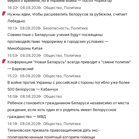
мирного времени, но в Украине война — посол Чорногор
16:32
08.08.2026
Общество, Политика
Нужны идеи, чтобы расшевелить белорусов за рубежом, считает
Лебедько
16:13
08.08.2026
Безопасность, Политика
Совместные с Беларусью учения будут посвящены
противодействию терроризму в городских условиях —
Минобороны Китая
15:53
08.08.2026
Общество, Политика
Конференция "Новая Беларусь" всегда приводит к "смене политик"
— Барковский
15:22
08.08.2026
Общество, Политика
В войне против Украины с российской стороны погибло уже более
500 белорусов — Кабанчук
14:58
08.08.2026
Общество
Ребенок становится гражданином Беларуси независимо от места
рождения, если хоть один его родитель имеет белорусское
гражданство — МВД
14:16
08.08.2026
Общество, Политика
Тихановская призвала правозащитников дать экс-
политзаключенным понятный алгоритм помощи