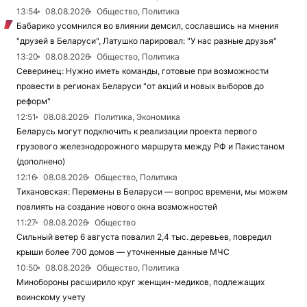
13:54
08.08.2026
Общество, Политика
Бабарико усомнился во влиянии демсил, сославшись на мнения
"друзей в Беларуси", Латушко парировал: "У нас разные друзья"
13:20
08.08.2026
Общество, Политика
Северинец: Нужно иметь команды, готовые при возможности
провести в регионах Беларуси "от акций и новых выборов до
реформ"
12:51
08.08.2026
Политика, Экономика
Беларусь могут подключить к реализации проекта первого
грузового железнодорожного маршрута между РФ и Пакистаном
(дополнено)
12:16
08.08.2026
Общество, Политика
Тихановская: Перемены в Беларуси — вопрос времени, мы можем
повлиять на создание нового окна возможностей
11:27
08.08.2026
Общество
Сильный ветер 6 августа повалил 2,4 тыс. деревьев, повредил
крыши более 700 домов — уточненные данные МЧС
10:50
08.08.2026
Общество, Политика
Минобороны расширило круг женщин-медиков, подлежащих
воинскому учету