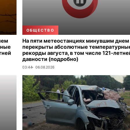
ОБЩЕСТВО
нем
На пяти метеостанциях минувшим днем
рные
перекрыты абсолютные температурны
тней
рекорды августа, в том числе 121-летне
давности (подробно)
03:44
06.08.2026