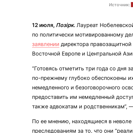
Источник:
A
12 июля,
Позірк.
Лауреат Нобелевской
по политически мотивированному дел
заявлении
директора правозащитной о
Восточной Европе и Центральной Ази
“Готовясь отметить три года со дня 
по-прежнему глубоко обеспокоены их
немедленного и безоговорочного осв
предоставить им немедленный досту
также адвокатам и родственникам“, 
По ее мнению, находящиеся в неволе
преследованиям за то, что они “реал