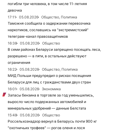
погибли три человека, в том числе 11-летняя
девочка
17:11
05.08.2026
Общество, Политика
Таможня сообщила о задержании перевозчика
наркотиков, сославшись на "экстремистский"
телеграм-канал правозащитников
16:38
05.08.2026
Общество
В семи районах Беларуси запрещено посещать леса,
разрешено — в пяти, в остальных действуют
ограничения
16:22
05.08.2026
Общество, Политика
МИД Польши предупредил о рисках посещения
Беларуси для лиц с гражданствами двух стран
16:01
05.08.2026
Экономика
Запасы бензина в торговле за год уменьшились,
выросло число подержанных автомобилей и
минеральных удобрений — данные Белстата
15:48
05.08.2026
Общество
Россельхознадзор вернул в Беларусь почти 900 кг
"охотничьих трофеев" — рогов оленя и лося