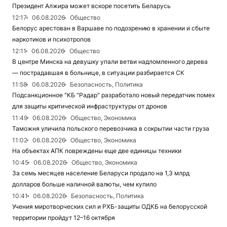
Президент Алжира может вскоре посетить Беларусь
12:17
06.08.2026
Общество
Белорус арестован в Варшаве по подозрению в хранении и сбыте
наркотиков и психотропов
12:11
06.08.2026
Общество
В центре Минска на девушку упали ветви надломленного дерева
— пострадавшая в больнице, в ситуации разбирается СК
11:58
06.08.2026
Безопасность, Политика
Подсанкционное "КБ "Радар" разработало новый передатчик помех
для защиты критической инфраструктуры от дронов
11:49
06.08.2026
Общество, Экономика
Таможня уличила польского перевозчика в сокрытии части груза
11:02
06.08.2026
Общество, Экономика
На объектах АПК повреждены еще две единицы техники
10:45
06.08.2026
Общество, Экономика
За семь месяцев население Беларуси продало на 1,3 млрд
долларов больше наличной валюты, чем купило
10:41
06.08.2026
Безопасность, Политика
Учения миротворческих сил и РХБ-защиты ОДКБ на белорусской
территории пройдут 12–16 октября