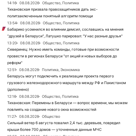
14:16
08.08.2026
Общество, Политика
Тихановская призвала правозащитников дать экс-
политзаключенным понятный алгоритм помощи
13:54
08.08.2026
Общество, Политика
Бабарико усомнился во влиянии демсил, сославшись на мнения
"друзей в Беларуси", Латушко парировал: "У нас разные друзья"
13:20
08.08.2026
Общество, Политика
Северинец: Нужно иметь команды, готовые при возможности
провести в регионах Беларуси "от акций и новых выборов до
реформ"
12:51
08.08.2026
Политика, Экономика
Беларусь могут подключить к реализации проекта первого
грузового железнодорожного маршрута между РФ и Пакистаном
(дополнено)
12:16
08.08.2026
Общество, Политика
Тихановская: Перемены в Беларуси — вопрос времени, мы можем
повлиять на создание нового окна возможностей
11:27
08.08.2026
Общество
Сильный ветер 6 августа повалил 2,4 тыс. деревьев, повредил
крыши более 700 домов — уточненные данные МЧС