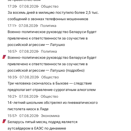
17:26
07.08.2026
Общество
За восемь дней в милицию поступило более 2,5 тыс.
сообщений о звонках телефонных мошенников
17:11
07.08.2026
Политика
Военно-политическое руководство Беларуси будет
привлечено к ответственности за соучастие в
российской агрессии — Латушко
16:57
07.08.2026
Политика
Военно-политическое руководство Беларуси будет
привлечено к ответственности за соучастие в
российской агрессии — Латушко (подробно)
16:35
07.08.2026
Общество
Три человека скончалось в Быхове — следствие
предполагает отравление суррогатным алкоголем
16:21
07.08.2026
Общество
14-летний школьник обстрелял из пневматического
пистолета киоск в Лиде
15:57
07.08.2026
Экономика
Беларусь пятый месяц подряд является
аутсайдером в ЕАЭС по динамике