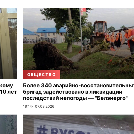
ОБЩЕСТВО
скому
Более 340 аварийно-восстановительны
10 лет
бригад задействовано в ликвидации
последствий непогоды — "Белэнерго"
19:14
07.08.2026