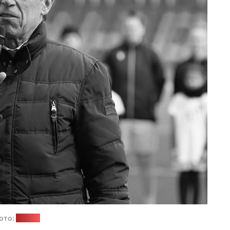
ото:
abff.by