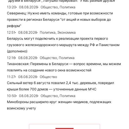
"друзей в Беларуси", Латушко парировал: "У нас разные друзья"
13:20
08.08.2026
Общество, Политика
Северинец: Нужно иметь команды, готовые при возможности
провести в регионах Беларуси "от акций и новых выборов до
реформ"
12:51
08.08.2026
Политика, Экономика
Беларусь могут подключить к реализации проекта первого
грузового железнодорожного маршрута между РФ и Пакистаном
(дополнено)
12:16
08.08.2026
Общество, Политика
Тихановская: Перемены в Беларуси — вопрос времени, мы можем
повлиять на создание нового окна возможностей
11:27
08.08.2026
Общество
Сильный ветер 6 августа повалил 2,4 тыс. деревьев, повредил
крыши более 700 домов — уточненные данные МЧС
10:50
08.08.2026
Общество, Политика
Минобороны расширило круг женщин-медиков, подлежащих
воинскому учету