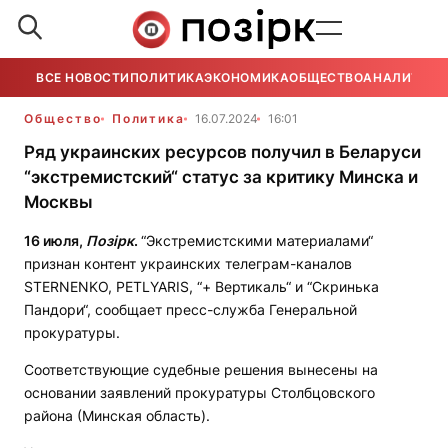
ВСЕ НОВОСТИ
ПОЛИТИКА
ЭКОНОМИКА
ОБЩЕСТВО
АНАЛИТИКА
Общество
Политика
16.07.2024
16:01
Ряд украинских ресурсов получил в Беларуси
“экстремистский“ статус за критику Минска и
Москвы
16 июля,
Позірк
.
“Экстремистскими материалами“
признан контент украинских телеграм-каналов
STERNENKO, PETLYARIS, “+ Вертикаль“ и “Скринька
Пандори“, сообщает пресс-служба Генеральной
прокуратуры.
Соответствующие судебные решения вынесены на
основании заявлений прокуратуры Столбцовского
района (Минская область).