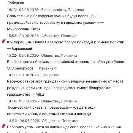
Лебедько
16:13
08.08.2026
Безопасность, Политика
Совместные с Беларусью учения будут посвящены
противодействию терроризму в городских условиях —
Минобороны Китая
15:53
08.08.2026
Общество, Политика
Конференция "Новая Беларусь" всегда приводит к "смене политик"
— Барковский
15:22
08.08.2026
Общество, Политика
В войне против Украины с российской стороны погибло уже более
500 белорусов — Кабанчук
14:58
08.08.2026
Общество
Ребенок становится гражданином Беларуси независимо от места
рождения, если хоть один его родитель имеет белорусское
гражданство — МВД
14:16
08.08.2026
Общество, Политика
Тихановская призвала правозащитников дать экс-
политзаключенным понятный алгоритм помощи
13:54
08.08.2026
Общество, Политика
Бабарико усомнился во влиянии демсил, сославшись на мнения