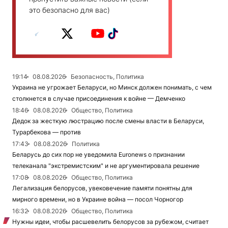
это безопасно для вас)
19:14
08.08.2026
Безопасность, Политика
Украина не угрожает Беларуси, но Минск должен понимать, с чем
столкнется в случае присоединения к войне — Демченко
18:46
08.08.2026
Общество, Политика
Дедок за жесткую люстрацию после смены власти в Беларуси,
Турарбекова — против
17:43
08.08.2026
Политика
Беларусь до сих пор не уведомила Euronews о признании
телеканала "экстремистским" и не аргументировала решение
17:08
08.08.2026
Общество, Политика
Легализация белорусов, увековечение памяти понятны для
мирного времени, но в Украине война — посол Чорногор
16:32
08.08.2026
Общество, Политика
Нужны идеи, чтобы расшевелить белорусов за рубежом, считает