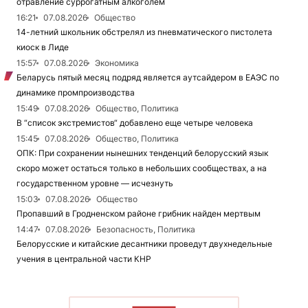
отравление суррогатным алкоголем
16:21
07.08.2026
Общество
14-летний школьник обстрелял из пневматического пистолета
киоск в Лиде
15:57
07.08.2026
Экономика
Беларусь пятый месяц подряд является аутсайдером в ЕАЭС по
динамике промпроизводства
15:49
07.08.2026
Общество, Политика
В “список экстремистов“ добавлено еще четыре человека
15:45
07.08.2026
Общество, Политика
ОПК: При сохранении нынешних тенденций белорусский язык
скоро может остаться только в небольших сообществах, а на
государственном уровне — исчезнуть
15:03
07.08.2026
Общество
Пропавший в Гродненском районе грибник найден мертвым
14:47
07.08.2026
Безопасность, Политика
Белорусские и китайские десантники проведут двухнедельные
учения в центральной части КНР