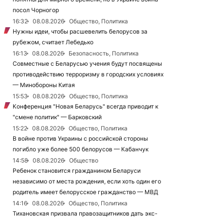
посол Чорногор
16:32
08.08.2026
Общество, Политика
Нужны идеи, чтобы расшевелить белорусов за
рубежом, считает Лебедько
16:13
08.08.2026
Безопасность, Политика
Совместные с Беларусью учения будут посвящены
противодействию терроризму в городских условиях
— Минобороны Китая
15:53
08.08.2026
Общество, Политика
Конференция "Новая Беларусь" всегда приводит к
"смене политик" — Барковский
15:22
08.08.2026
Общество, Политика
В войне против Украины с российской стороны
погибло уже более 500 белорусов — Кабанчук
14:58
08.08.2026
Общество
Ребенок становится гражданином Беларуси
независимо от места рождения, если хоть один его
родитель имеет белорусское гражданство — МВД
14:16
08.08.2026
Общество, Политика
Тихановская призвала правозащитников дать экс-