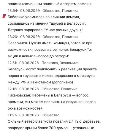
политзаключенным понятный алгоритм помощи
13:54
08.08.2026
Общество, Политика
Бабарико усомнился во влиянии демсил,
сославшись на мнения "друзей в Беларуси",
Латушко парировал: "У нас разные друзья"
13:20
08.08.2026
Общество, Политика
Северинец: Нужно иметь команды, готовые при
возможности провести в регионах Беларуси "от
акций и новых выборов до реформ"
12:51
08.08.2026
Политика, Экономика
Беларусь могут подключить к реализации проекта
первого грузового железнодорожного маршрута
между РФ и Пакистаном (дополнено)
12:16
08.08.2026
Общество, Политика
Тихановская: Перемены в Беларуси — вопрос
времени, мы можем повлиять на создание нового
окна возможностей
11:27
08.08.2026
Общество
Сильный ветер 6 августа повалил 2,4 тыс. деревьев,
повредил крыши более 700 домов — уточненные