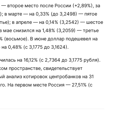
 — второе место после России (+2,89%), за
; в марте — на 0,33% (до 3,2498) — пятое
тье); в апреле — на 0,14% (3,2542) — шестое
в мае снизился на 1,48% (3,2059) — третье
9% (восьмое). В июне доллар подешевел на
на 0,48% (с 3,1775 до 3,1624).
илась на 16,12% (с 2,7364 до 3,1775 рубля).
ком пространстве, свидетельствует
й анализ котировок центробанков на 31
го. На первом месте Россия — 27,51% (с