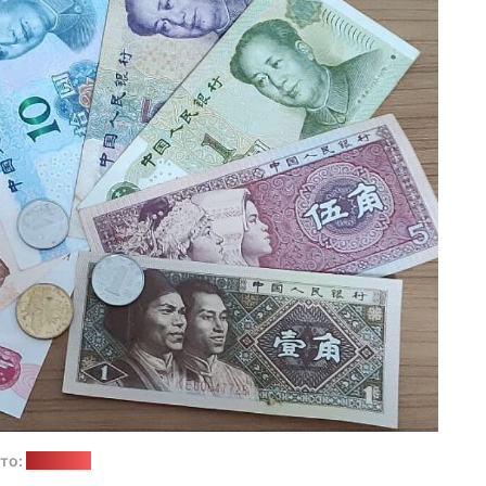
то:
"Позірк"