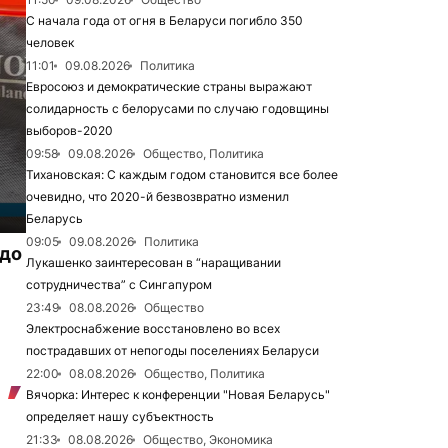
С начала года от огня в Беларуси погибло 350
человек
11:01
09.08.2026
Политика
Евросоюз и демократические страны выражают
солидарность с белорусами по случаю годовщины
выборов-2020
09:58
09.08.2026
Общество, Политика
Тихановская: С каждым годом становится все более
очевидно, что 2020-й безвозвратно изменил
Беларусь
09:05
09.08.2026
Политика
 до
Лукашенко заинтересован в “наращивании
сотрудничества” с Сингапуром
23:49
08.08.2026
Общество
Электроснабжение восстановлено во всех
пострадавших от непогоды поселениях Беларуси
22:00
08.08.2026
Общество, Политика
Вячорка: Интерес к конференции "Новая Беларусь"
определяет нашу субъектность
21:33
08.08.2026
Общество, Экономика