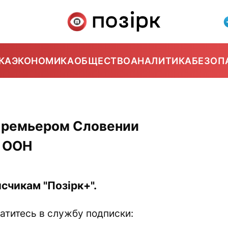
КА
ЭКОНОМИКА
ОБЩЕСТВО
АНАЛИТИКА
БЕЗОП
 премьером Словении
х ООН
счикам "Позірк+".
атитесь в службу подписки: