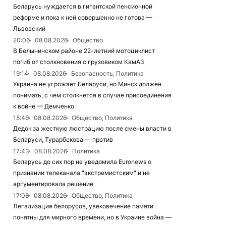
Беларусь нуждается в гигантской пенсионной
реформе и пока к ней совершенно не готова —
Львовский
20:06
08.08.2026
Общество
В Белыничском районе 22-летний мотоциклист
погиб от столкновения с грузовиком КамАЗ
19:14
08.08.2026
Безопасность, Политика
Украина не угрожает Беларуси, но Минск должен
понимать, с чем столкнется в случае присоединения
к войне — Демченко
18:46
08.08.2026
Общество, Политика
Дедок за жесткую люстрацию после смены власти в
Беларуси, Турарбекова — против
17:43
08.08.2026
Политика
Беларусь до сих пор не уведомила Euronews о
признании телеканала "экстремистским" и не
аргументировала решение
17:08
08.08.2026
Общество, Политика
Легализация белорусов, увековечение памяти
понятны для мирного времени, но в Украине война —