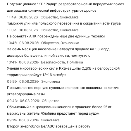
Подсанкционное "КБ "Радар" разработало новый передатчик помех
для защиты критической инфраструктуры от дронов
11:49
06.08.2026
Общество, Экономика
Таможня уличила польского перевозчика в сокрытии части груза
11:02
06.08.2026
Общество, Экономика
На объектах АПК повреждены еще две единицы техники
10:45
06.08.2026
Общество, Экономика
За семь месяцев население Беларуси продало на 1,3 млрд
долларов больше наличной валюты, чем купило
10:41
06.08.2026
Безопасность, Политика
Учения миротворческих сил и РХБ-защиты ОДКБ на белорусской
территории пройдут 12–16 октября
09:59
06.08.2026
Экономика
Правительство вернуло нулевые экспортные пошлины на легкие
углеводородные газы
09:43
06.08.2026
Общество
Обвиненный в выращивании конопли и хранении более 25 кг
марихуаны житель Жлобина предстанет перед судом
09:19
06.08.2026
Экономика
Второй энергоблок БелАЭС возвращен в работу