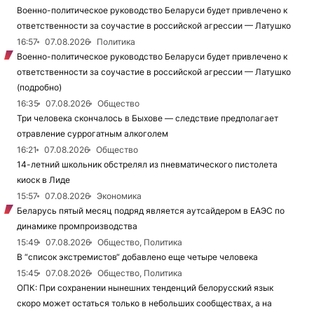
Военно-политическое руководство Беларуси будет привлечено к
ответственности за соучастие в российской агрессии — Латушко
16:57
07.08.2026
Политика
Военно-политическое руководство Беларуси будет привлечено к
ответственности за соучастие в российской агрессии — Латушко
(подробно)
16:35
07.08.2026
Общество
Три человека скончалось в Быхове — следствие предполагает
отравление суррогатным алкоголем
16:21
07.08.2026
Общество
14-летний школьник обстрелял из пневматического пистолета
киоск в Лиде
15:57
07.08.2026
Экономика
Беларусь пятый месяц подряд является аутсайдером в ЕАЭС по
динамике промпроизводства
15:49
07.08.2026
Общество, Политика
В “список экстремистов“ добавлено еще четыре человека
15:45
07.08.2026
Общество, Политика
ОПК: При сохранении нынешних тенденций белорусский язык
скоро может остаться только в небольших сообществах, а на