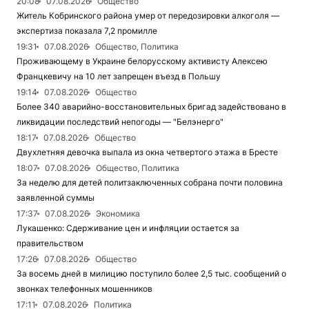
20:08
07.08.2026
Общество
Житель Кобринского района умер от передозировки алкоголя —
экспертиза показала 7,2 промилле
19:31
07.08.2026
Общество, Политика
Проживающему в Украине белорусскому активисту Алексею
Францкевичу на 10 лет запрещен въезд в Польшу
19:14
07.08.2026
Общество
Более 340 аварийно-восстановительных бригад задействовано в
ликвидации последствий непогоды — "Белэнерго"
18:17
07.08.2026
Общество
Двухлетняя девочка выпала из окна четвертого этажа в Бресте
18:07
07.08.2026
Общество, Политика
За неделю для детей политзаключенных собрана почти половина
заявленной суммы
17:37
07.08.2026
Экономика
Лукашенко: Сдерживание цен и инфляции остается за
правительством
17:26
07.08.2026
Общество
За восемь дней в милицию поступило более 2,5 тыс. сообщений о
звонках телефонных мошенников
17:11
07.08.2026
Политика