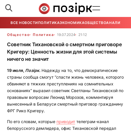
ВСЕ НОВОСТИ
ПОЛИТИКА
ЭКОНОМИКА
ОБЩЕСТВО
АНАЛИТИКА
Общество
Политика
19.07.2024
21:12
Советник Тихановской о смертном приговоре
Кригеру: Ценность жизни для этой системы
ничего не значит
19 июля,
Позірк.
Надежду на то, что демократические
страны сообща смогут “спасти жизнь человека, которого
обвиняют в тяжких преступлениях на сомнительных
основаниях“ выразил советник Светланы Тихановской по
правовым вопросам Леонид Морозов, комментируя
вынесенный в Беларуси смертный приговор гражданину
ФРГ Рико Кригеру.
По его словам, которые
приводит
телеграм-канал
белорусского демлидера, офис Тихановской передал