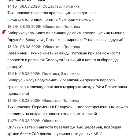
14:16
08.08.2026
Общество, Политика
Тихановская призвала правозащитников дать экс-
политзаключенным понятный алгоритм помощи
13:54
08.08.2026
Общество, Политика
Бабарико усомнился во влиянии демсил, сославшись на мнения
"друзей в Беларуси", Латушко парировал: "У нас разные друзья"
13:20
08.08.2026
Общество, Политика
Северинец: Нужно иметь команды, готовые при возможности
провести в регионах Беларуси "от акций и новых выборов до
реформ"
12:51
08.08.2026
Политика, Экономика
Беларусь могут подключить к реализации проекта первого
грузового железнодорожного маршрута между РФ и Пакистаном
(дополнено)
12:16
08.08.2026
Общество, Политика
Тихановская: Перемены в Беларуси — вопрос времени, мы можем
повлиять на создание нового окна возможностей
11:27
08.08.2026
Общество
Сильный ветер 6 августа повалил 2,4 тыс. деревьев, повредил
крыши более 700 домов — уточненные данные МЧС