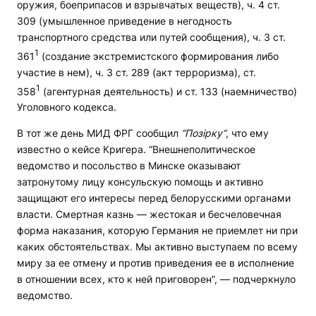
оружия, боеприпасов и взрывчатых веществ), ч. 4 ст.
309 (умышленное приведение в негодность
транспортного средства или путей сообщения), ч. 3 ст.
1
361
(создание экстремистского формирования либо
участие в нем), ч. 3 ст. 289 (акт терроризма), ст.
1
358
(агентурная деятельность) и ст. 133 (наемничество)
Уголовного кодекса.
В тот же день МИД ФРГ сообщил
“Позірку“
, что ему
известно о кейсе Кригера. “Внешнеполитическое
ведомство и посольство в Минске оказывают
затронутому лицу консульскую помощь и активно
защищают его интересы перед белорусскими органами
власти. Смертная казнь — жестокая и бесчеловечная
форма наказания, которую Германия не приемлет ни при
каких обстоятельствах. Мы активно выступаем по всему
миру за ее отмену и против приведения ее в исполнение
в отношении всех, кто к ней приговорен”, — подчеркнуло
ведомство.