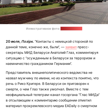
Иллюстративное фото:
МИД Беларуси
20 июля,
Позірк
.
“Контакты с немецкой стороной по
данной теме, конечно же, были“, —
заявил
пресс-
секретарь МИД Беларуси Анатолий Глаз, комментируя
ситуацию с “осужденным в Беларуси за терроризм и
наемничество гражданином Германии“.
Представитель внешнеполитического ведомства не
назвал мужчину по имени, но из контекста понятно, что
речь о Рико Кригере. В Беларуси он приговорен к
смерти, о чем Глаз также умолчал. Вместе с тем
неофициальный телеграм-канал госоргана “Глас МИДа“
в отсылающем к комментарию сообщении отметил
материал прокремлевского медиа EADaily о смертном