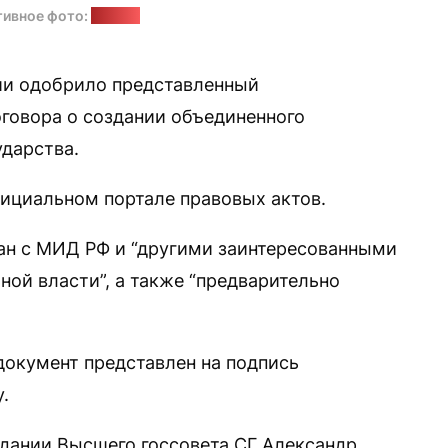
ивное фото:
vesti.lv
ии одобрило представленный
говора о создании объединенного
ударства.
ициальном портале правовых актов.
ван с МИД РФ и “другими заинтересованными
ой власти”, а также “предварительно
окумент представлен на подпись
.
едании Высшего госсовета СГ Александр