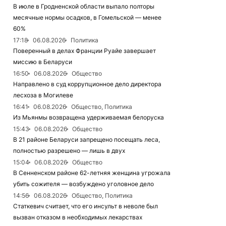
В июле в Гродненской области выпало полторы
месячные нормы осадков, в Гомельской — менее
60%
17:18
06.08.2026
Политика
Поверенный в делах Франции Руайе завершает
миссию в Беларуси
16:50
06.08.2026
Общество
Направлено в суд коррупционное дело директора
лесхоза в Могилеве
16:41
06.08.2026
Общество, Политика
Из Мьянмы возвращена удерживаемая белоруска
15:43
06.08.2026
Общество
В 21 районе Беларуси запрещено посещать леса,
полностью разрешено — лишь в двух
15:04
06.08.2026
Общество
В Сенненском районе 62-летняя женщина угрожала
убить сожителя — возбуждено уголовное дело
14:56
06.08.2026
Общество, Политика
Статкевич считает, что его инсульт в неволе был
вызван отказом в необходимых лекарствах