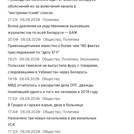
объяснений из-за включения канала в
"экстремистский" список
21:23
06.08.2026
Политика
Волна давления на родственников выехавших
журналистов по всей Беларуси — БАЖ
20:06
06.08.2026
Общество, Политика
Правозащитникам известно о более чем 180 фактах
преследования по "делу ЕГУ"
19:21
06.08.2026
Общество, Политика, Экономика
Польская таможня не выпустила фуру с товарами,
следовавшими в Узбекистан через Беларусь
19:16
06.08.2026
Общество
МВД отчиталось о раскрытии дела ОПГ, дважды
похитившей одного и того же человека в 2019 году
17:52
06.08.2026
Общество
В Гродно в гараже взрыв, двое в больнице
17:44
06.08.2026
Общество, Политика
Назначено три новых начальника в региональные
УСК
17:32
06.08.2026
Общество