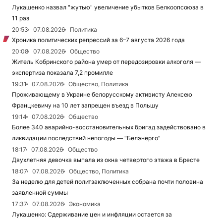
Лукашенко назвал "жутью" увеличение убытков Белкоопсоюза в
11 раз
20:53
07.08.2026
Политика
Хроника политических репрессий за 6–7 августа 2026 года
20:08
07.08.2026
Общество
Житель Кобринского района умер от передозировки алкоголя —
экспертиза показала 7,2 промилле
19:31
07.08.2026
Общество, Политика
Проживающему в Украине белорусскому активисту Алексею
Францкевичу на 10 лет запрещен въезд в Польшу
19:14
07.08.2026
Общество
Более 340 аварийно-восстановительных бригад задействовано в
ликвидации последствий непогоды — "Белэнерго"
18:17
07.08.2026
Общество
Двухлетняя девочка выпала из окна четвертого этажа в Бресте
18:07
07.08.2026
Общество, Политика
За неделю для детей политзаключенных собрана почти половина
заявленной суммы
17:37
07.08.2026
Экономика
Лукашенко: Сдерживание цен и инфляции остается за