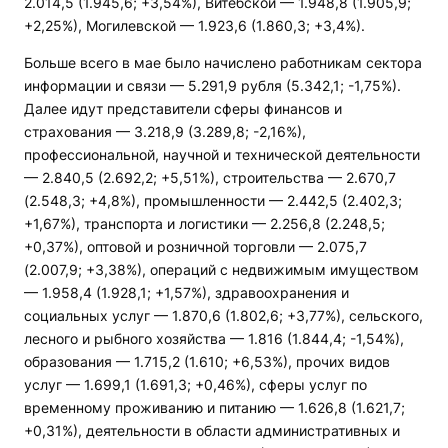
2.014,5 (1.945,6; +3,54%), Витебской — 1.948,8 (1.905,9;
+2,25%), Могилевской — 1.923,6 (1.860,3; +3,4%).
Больше всего в мае было начислено работникам сектора
информации и связи — 5.291,9 рубля (5.342,1; -1,75%).
Далее идут представители сферы финансов и
страхования — 3.218,9 (3.289,8; -2,16%),
профессиональной, научной и технической деятельности
— 2.840,5 (2.692,2; +5,51%), строительства — 2.670,7
(2.548,3; +4,8%), промышленности — 2.442,5 (2.402,3;
+1,67%), транспорта и логистики — 2.256,8 (2.248,5;
+0,37%), оптовой и розничной торговли — 2.075,7
(2.007,9; +3,38%), операций с недвижимым имуществом
— 1.958,4 (1.928,1; +1,57%), здравоохранения и
социальных услуг — 1.870,6 (1.802,6; +3,77%), сельского,
лесного и рыбного хозяйства — 1.816 (1.844,4; -1,54%),
образования — 1.715,2 (1.610; +6,53%), прочих видов
услуг — 1.699,1 (1.691,3; +0,46%), сферы услуг по
временному проживанию и питанию — 1.626,8 (1.621,7;
+0,31%), деятельности в области административных и