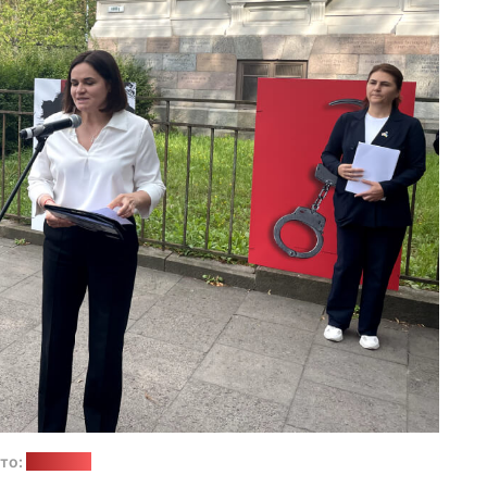
то:
"Позірк"