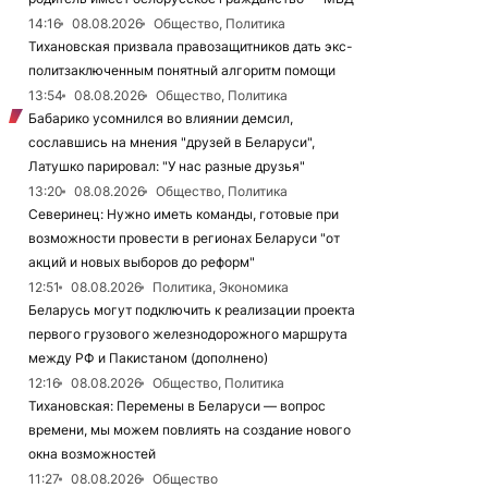
14:16
08.08.2026
Общество, Политика
Тихановская призвала правозащитников дать экс-
политзаключенным понятный алгоритм помощи
13:54
08.08.2026
Общество, Политика
Бабарико усомнился во влиянии демсил,
сославшись на мнения "друзей в Беларуси",
Латушко парировал: "У нас разные друзья"
13:20
08.08.2026
Общество, Политика
Северинец: Нужно иметь команды, готовые при
возможности провести в регионах Беларуси "от
акций и новых выборов до реформ"
12:51
08.08.2026
Политика, Экономика
Беларусь могут подключить к реализации проекта
первого грузового железнодорожного маршрута
между РФ и Пакистаном (дополнено)
12:16
08.08.2026
Общество, Политика
Тихановская: Перемены в Беларуси — вопрос
времени, мы можем повлиять на создание нового
окна возможностей
11:27
08.08.2026
Общество