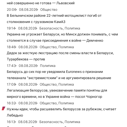
ней совершенно не готова — Львовский
20:06
08.08.2026
Общество
В Белыничском районе 22-летний мотоциклист погиб от
столкновения с грузовиком КамАЗ
19:14
08.08.2026
Безопасность, Политика
Украина не угрожает Беларуси, но Минск должен понимать, с чем
столкнется в случае присоединения к войне — Демченко
18:46
08.08.2026
Общество, Политика
Дедок за жесткую люстрацию после смены власти в Беларуси,
Турарбекова — против
17:43
08.08.2026
Политика
Беларусь до сих пор не уведомила Euronews о признании
телеканала "экстремистским" и не аргументировала решение
17:08
08.08.2026
Общество, Политика
Легализация белорусов, увековечение памяти понятны для
мирного времени, но в Украине война — посол Чорногор
16:32
08.08.2026
Общество, Политика
Нужны идеи, чтобы расшевелить белорусов за рубежом, считает
Лебедько
16:13
08.08.2026
Безопасность, Политика