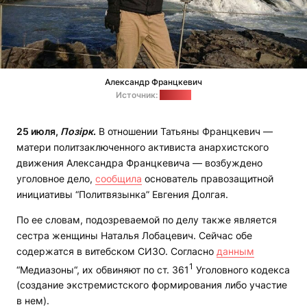
Александр Францкевич
Источник:
"Весна"
25 июля,
Позірк
.
В отношении Татьяны Францкевич —
матери политзаключенного активиста анархистского
движения Александра Францкевича — возбуждено
уголовное дело,
сообщила
основатель правозащитной
инициативы “Политвязынка” Евгения Долгая.
По ее словам, подозреваемой по делу также является
сестра женщины Наталья Лобацевич. Сейчас обе
содержатся в витебском СИЗО. Согласно
данным
1
“Медиазоны“, их обвиняют по ст. 361
Уголовного кодекса
(создание экстремистского формирования либо участие
в нем).