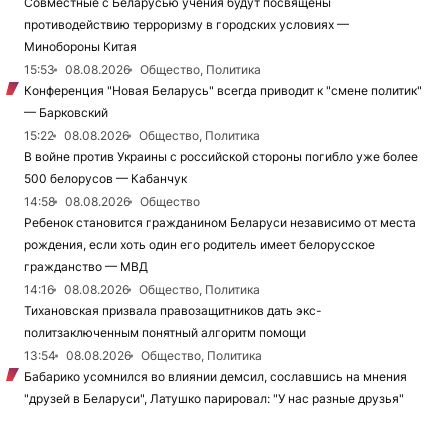
Совместные с Беларусью учения будут посвящены
противодействию терроризму в городских условиях —
Минобороны Китая
15:53
08.08.2026
Общество, Политика
Конференция "Новая Беларусь" всегда приводит к "смене политик"
— Барковский
15:22
08.08.2026
Общество, Политика
В войне против Украины с российской стороны погибло уже более
500 белорусов — Кабанчук
14:58
08.08.2026
Общество
Ребенок становится гражданином Беларуси независимо от места
рождения, если хоть один его родитель имеет белорусское
гражданство — МВД
14:16
08.08.2026
Общество, Политика
Тихановская призвала правозащитников дать экс-
политзаключенным понятный алгоритм помощи
13:54
08.08.2026
Общество, Политика
Бабарико усомнился во влиянии демсил, сославшись на мнения
"друзей в Беларуси", Латушко парировал: "У нас разные друзья"