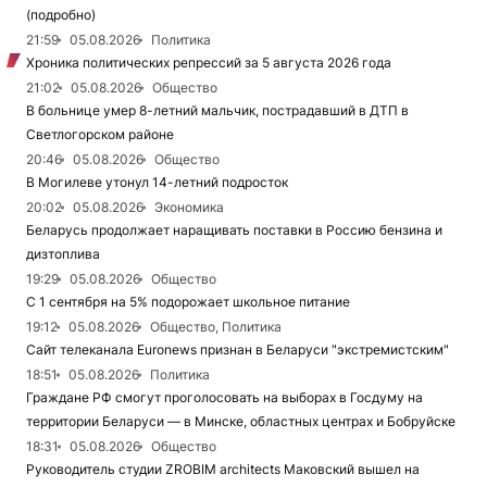
(подробно)
21:59
05.08.2026
Политика
Хроника политических репрессий за 5 августа 2026 года
21:02
05.08.2026
Общество
В больнице умер 8-летний мальчик, пострадавший в ДТП в
Светлогорском районе
20:46
05.08.2026
Общество
В Могилеве утонул 14-летний подросток
20:02
05.08.2026
Экономика
Беларусь продолжает наращивать поставки в Россию бензина и
дизтоплива
19:29
05.08.2026
Общество
С 1 сентября на 5% подорожает школьное питание
19:12
05.08.2026
Общество, Политика
Сайт телеканала Euronews признан в Беларуси "экстремистским"
18:51
05.08.2026
Политика
Граждане РФ смогут проголосовать на выборах в Госдуму на
территории Беларуси — в Минске, областных центрах и Бобруйске
18:31
05.08.2026
Общество
Руководитель студии ZROBIM architects Маковский вышел на