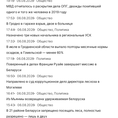
19:16
06.08.2026
Общество
МВД отчиталось о раскрытии дела ОПГ, дважды похитившей
одного и того же человека в 2019 году
17:52
06.08.2026
Общество
В Гродно в гараже взрыв, двое в больнице
17:44
06.08.2026
Общество, Политика
Назначено три новых начальника в региональные УСК
17:32
06.08.2026
Общество
В июле в Гродненской области выпало полторы месячные нормы
осадков, в Гомельской — менее 60%
17:18
06.08.2026
Политика
Поверенный в делах Франции Руайе завершает миссию в
Беларуси
16:50
06.08.2026
Общество
Направлено в суд коррупционное дело директора лесхоза в
Могилеве
16:41
06.08.2026
Общество, Политика
Из Мьянмы возвращена удерживаемая белоруска
15:43
06.08.2026
Общество
В 21 районе Беларуси запрещено посещать леса, полностью
разрешено — лишь в двух