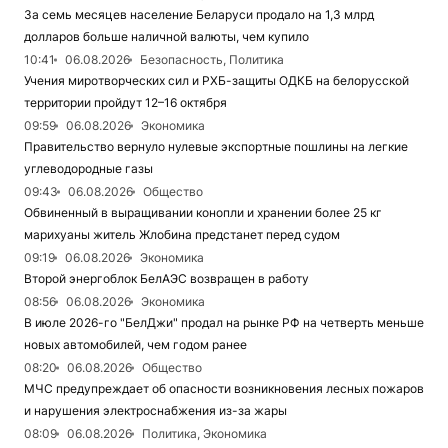
За семь месяцев население Беларуси продало на 1,3 млрд
долларов больше наличной валюты, чем купило
10:41
06.08.2026
Безопасность, Политика
Учения миротворческих сил и РХБ-защиты ОДКБ на белорусской
территории пройдут 12–16 октября
09:59
06.08.2026
Экономика
Правительство вернуло нулевые экспортные пошлины на легкие
углеводородные газы
09:43
06.08.2026
Общество
Обвиненный в выращивании конопли и хранении более 25 кг
марихуаны житель Жлобина предстанет перед судом
09:19
06.08.2026
Экономика
Второй энергоблок БелАЭС возвращен в работу
08:56
06.08.2026
Экономика
В июле 2026-го "БелДжи" продал на рынке РФ на четверть меньше
новых автомобилей, чем годом ранее
08:20
06.08.2026
Общество
МЧС предупреждает об опасности возникновения лесных пожаров
и нарушения электроснабжения из-за жары
08:09
06.08.2026
Политика, Экономика