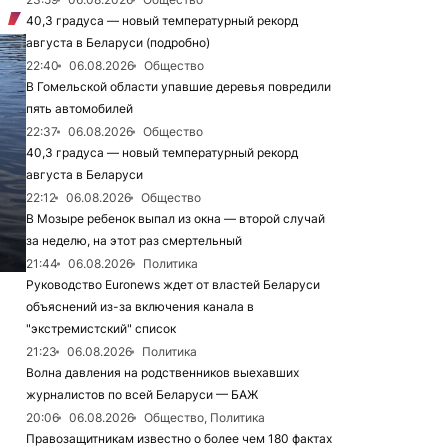
40,3 градуса — новый температурный рекорд
августа в Беларуси (подробно)
22:40
06.08.2026
Общество
В Гомельской области упавшие деревья повредили
пять автомобилей
22:37
06.08.2026
Общество
40,3 градуса — новый температурный рекорд
августа в Беларуси
22:12
06.08.2026
Общество
В Мозыре ребенок выпал из окна — второй случай
за неделю, на этот раз смертельный
21:44
06.08.2026
Политика
Руководство Euronews ждет от властей Беларуси
объяснений из-за включения канала в
"экстремистский" список
21:23
06.08.2026
Политика
Волна давления на родственников выехавших
журналистов по всей Беларуси — БАЖ
20:06
06.08.2026
Общество, Политика
Правозащитникам известно о более чем 180 фактах