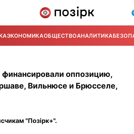
КА
ЭКОНОМИКА
ОБЩЕСТВО
АНАЛИТИКА
БЕЗОП
о финансировали оппозицию,
аршаве, Вильнюсе и Брюсселе,
счикам "Позірк+".