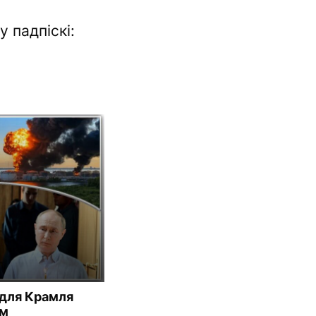
 падпіскі:
 для Крамля
ам