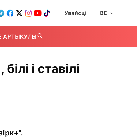
Увайсці
BE
Е АРТЫКУЛЫ
білі і ставілі
ірк+".