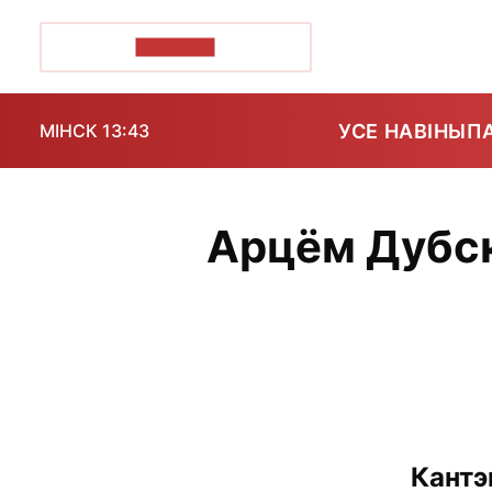
ПОЗІРК+
УСЕ НАВІНЫ
П
МІНСК 13:43
Арцём Дубскі:
Кантэ