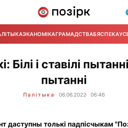
АЛІТЫКА
ЭКАНОМІКА
ГРАМАДСТВА
БЯСПЕКА
УС
 Білі і ставілі пытанні, 
пытанні
Палітыка
06.06.2022
06:46
нт даступны толькі падпісчыкам "Поз