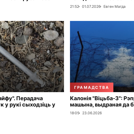
21:52
01.07.2026
Евген Магда
ГРАМАДСТВА
айфу". Перадача
Калонія "Віцьба-3": Рэ
к у рукі сыходзіць у
машына, выдраная да 
18:05
23.06.2026