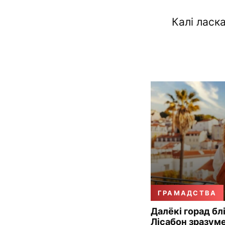
Калі ласк
ГРАМАДСТВА
Далёкі горад бл
Лісабон зразум