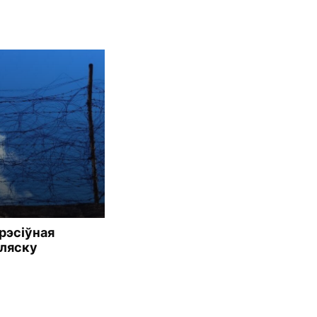
прэсіўная
бляску