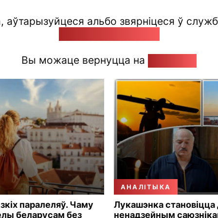
а, аўтарызуйцеся альбо звярніцеся ў службу
pozirk@pozirk.online
Вы можаце вернуцца на
Галоўную
АНАЛІТЫКА
ізкіх паралеляў. Чаму
Лукашэнка становіцца
елы беларусам без
ненадзейным саюзнік