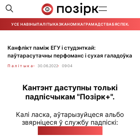
УСЕ НАВІНЫ
ПАЛІТЫКА
ЭКАНОМІКА
ГРАМАДСТВА
БЯСПЕКА
УСЕ
Канфлікт паміж ЕГУ і студэнткай:
паўтарасутачны перфоманс і сухая галадоўка
Палітыка
30.06.2022
09:04
Кантэнт даступны толькі
падпісчыкам "Позірк+".
Калі ласка, аўтарызуйцеся альбо
звярніцеся ў службу падпіскі:
pozirk@pozirk.online