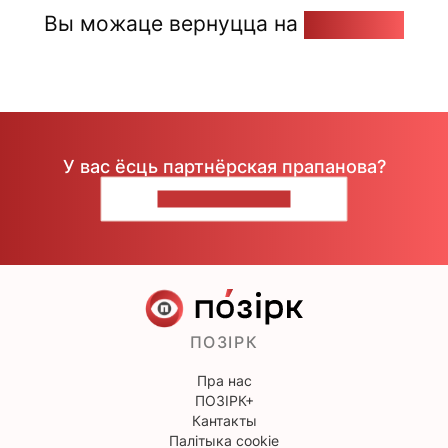
Вы можаце вернуцца на
Галоўную
У вас ёсць партнёрская прапанова?
НАПІШЫЦЕ НАМ
ПОЗІРК
Пра нас
ПОЗІРК+
Кантакты
Палітыка cookie