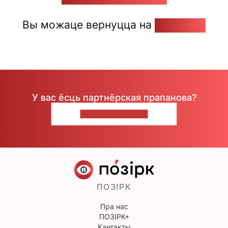
Вы можаце вернуцца на
Галоўную
У вас ёсць партнёрская прапанова?
НАПІШЫЦЕ НАМ
ПОЗІРК
Пра нас
ПОЗІРК+
Кантакты