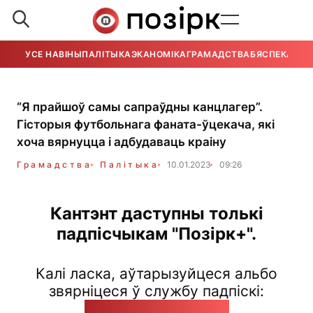
УСЕ НАВІНЫ
ПАЛІТЫКА
ЭКАНОМІКА
ГРАМАДСТВА
БЯСПЕКА
УСЕ
“Я прайшоў самы сапраўдны канцлагер”.
Гісторыя футбольнага фаната-ўцекача, які
хоча вярнуцца і адбудаваць краіну
Грамадства
Палітыка
10.01.2023
09:26
Кантэнт даступны толькі
падпісчыкам "Позірк+".
Калі ласка, аўтарызуйцеся альбо
звярніцеся ў службу падпіскі:
pozirk@pozirk.online