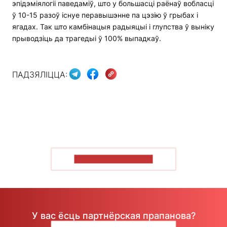
эпідэміялогіі паведаміў, што у большасці раёнаў вобласці
ў 10-15 разоў існуе перавышэнне па цэзію ў грыбах і
ягадах. Так што камбінацыя радыяцыі і глупства ў выніку
прыводзіць да трагедыі ў 100% выпадкаў.
ПАДЗЯЛІЦЦА:
ПАКАЗАЦЬ БОЛЬШ
У вас ёсць партнёрская прапанова?