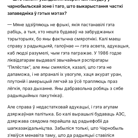
чарнобыльскай зоне і таго, што выкарыстання
часткі
запаведніка ў гэтых мэтах?
— Мяне здзіўляюць не фрыкі, якія пастанавілі гэта
рабіць, а тыя, хто нешта будаваў на забруджаных
тэрыторыях, бо яны фактычна смяротнікі. Калі маеш
справу з радыяцыяй, галоўнае
—
гэта асвета, адукацыя,
каб людзі разумелі, чым гэта пагражае. У 1986 годзе
ліквідатарам выдавалі звычайныя рэспіратары
“Пялёстак”, але яны смяяліся, казалі, што гэта не
дапаможа, і не апраналі іх увогуле, хаця акурат уран,
плутоній і амерыцый лягчэй за ўсё трапляюць праз
лёгкія, праз дыханне. Яны дабравольна робяць з сябе
радыяцыйных пакутнікаў.
Але справа ў недастатковай адукацыі, і гэта агулам
дзяржаўная палітыка. Бо калі вырашылі будаваць АЭС,
дзяржава свядома перайшла ад радыефобіі да
шапказакідальніцтва. Забыліся толькі, што Чарнобыль
з’явіўся менавіта таму, што да радыяцыі ставіліся