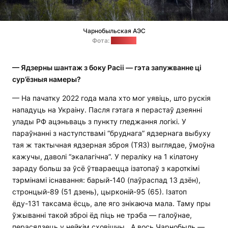
Чарнобыльская АЭС
Фота:
"Позірк"
— Ядзерны шантаж з боку Расіі — гэта запужванне ці
сур’ёзныя намеры?
— На пачатку 2022 года мала хто мог уявіць, што рускія
нападуць на Украіну. Пасля гэтага я перастаў дзеянні
улады РФ ацэньваць з пункту гледжання логікі. У
параўнанні з наступствамі “бруднага” ядзернага выбуху
тая ж тактычная ядзерная зброя (ТЯЗ) выглядае, ўмоўна
кажучы, даволі “экалагічна”. У пераліку на 1 кілатону
зараду больш за ўсё ўтвараецца ізатопаў з кароткімі
тэрмінамі існавання: барый-140 (паўраспад 13 дзён),
стронцый-89 (51 дзень), цырконій-95 (65). Ізатоп
ёду-131 таксама ёсць, але яго знікаюча мала. Таму пры
ўжыванні такой зброі ёд піць не трэба — галоўнае,
перасядзець у нейкім сховішчы. А вось Чарнобыль —