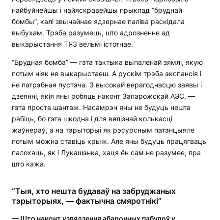
найбуйнейшы і найяскравейшы прыклад “бруднай
бомбы”, калі звычайнае ядзернае паліва раскідала
выбухам. Трэба разумець, што адрозненне ад
выкарыстання ТЯЗ вельмі істотнае.
“Брудная бомба” — гэта тактыка выпаленай зямлі, якую
потым ніяк не выкарыстаеш. А рускім трэба экспансія і
не патрэбная пустэча. З высокай верагоднасцю заявы і
дзеянні, якія яны робяць наконт Запарожскай АЭС, —
гэта проста шантаж. Насамрэч яны не будуць нешта
рабіць, бо гэта шкодна і для вялізнай колькасці
жаўнераў, а на тэрыторыі як рэсурсным патэнцыяле
потым можна ставіць крыж. Але яны будуць працягваць
палохаць, як і Лукашэнка, хаця ён сам не разумее, пра
што кажа.
“Тыя, хто нешта будаваў на забруджаных
тэрыторыях,
—
фактычна смяротнікі”
— Што наконт узвядзення абарончых пабудоў у