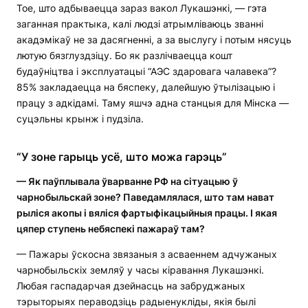
Тое, што адбываецца зараз вакол Лукашэнкі, — гэта
заганная практыка, калі людзі атрымліваюць званні
акадэмікаў не за дасягненні, а за выслугу і потым нясуць
лютую бязглуздзіцу. Бо як разлічваецца кошт
будаўніцтва і эксплуатацыі “АЭС здаровага чалавека”?
85% закладаецца на бяспеку, далейшую ўтылізацыю і
працу з адкідамі. Таму яшчэ адна станцыя для Мінска —
суцэльны крынж і пудзіла.
“У зоне гарыць усё, што можа гарэць”
— Як паўплывала ўварванне РФ на сітуацыю ў
чарнобыльскай зоне? Паведамлялася, што там нават
рыліся акопы і вяліся фартыфікацыйныя працы. І якая
цяпер ступень небяспекі пажараў там?
— Пажары ўскосна звязаныя з асваеннем адчужаных
чарнобыльскіх земляў у часы кіравання Лукашэнкі.
Любая гаспадарчая дзейнасць на забруджаных
тэрыторыях пераводзіць радыенукліды, якія былі