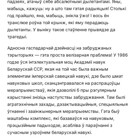
падзеях, атачыў сябе абсалютнымі дылетантамі. Яны,
мабыць, кажуць: ну а што там гэтая радыяцыя! Столькі
год прайшло, яна, мабыць, знікла ўжо! І вось ён
транслюе роўна той крынж, які яму перадаюць
дылетанты. У выніку такое стаўленне прывядзе да
трагедыі.
Адносна гаспадарчай дзейнасці на забруджаных
тэрыторыях — гэта проста велізарная праблема! У 1986
годзе ўся інтэлектуальная моц Акадэміі навук
Беларускай ССР, якая на той час была важным
элементам імперскай савецкай навукі, дзе было шмат
навуковых школ, сканцэнтравалася на распрацоўцы
мерапрыемстваў, якія дазволілі б пры рэгулярным
карыстанні знізіць наступствы забруджвання. Там былі
агратэхнічныя захады, дэзактывацыйныя, спецыяльныя
ўгнаенні і зааінжынерныя мерапрыемствы. Гэта быў
маштабны комплекс, які базаваўся на навуковым,
прэцызійным падыходзе, асабліва ў параўнанні з
сучасным узроўнем беларускай навукі.