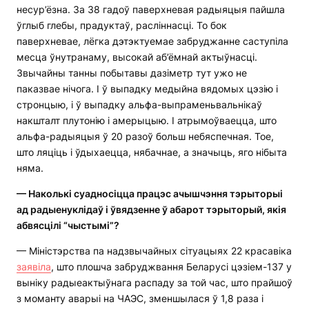
несур’ёзна. За 38 гадоў паверхневая радыяцыя пайшла
ўглыб глебы, прадуктаў, расліннасці. То бок
паверхневае, лёгка дэтэктуемае забруджанне саступіла
месца ўнутранаму, высокай аб’ёмнай актыўнасці.
Звычайны танны побытавы дазіметр тут ужо не
паказвае нічога. І ў выпадку медыйна вядомых цэзію і
стронцыю, і ў выпадку альфа-выпраменьвальнікаў
накшталт плутонію і амерыцыю. І атрымоўваецца, што
альфа-радыяцыя ў 20 разоў больш небяспечная. Тое,
што ляціць і ўдыхаецца, нябачнае, а значыць, яго нібыта
няма.
— Наколькі суадносіцца працэс ачышчэння тэрыторыі
ад радыенуклідаў і ўвядзенне ў абарот тэрыторый, якія
абвясцілі “чыстымі”?
— Міністэрства па надзвычайных сітуацыях 22 красавіка
заявіла
, што плошча забруджвання Беларусі цэзіем-137 у
выніку радыеактыўнага распаду за той час, што прайшоў
з моманту аварыі на ЧАЭС, зменшылася ў 1,8 раза і