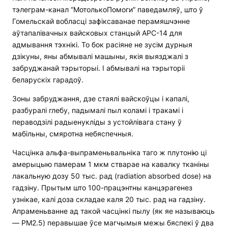
тэлеграм-канал “МотолькоПомоги” паведамляў, што ў
Гомельскай вобласці зафіксаванае перамяшчэнне
аўтапалівачных вайсковых станцый АРС-14 для
адмывання тэхнікі. То бок расіяне не зусім дурныя
дзікуны, яны абмывалі машыны, якія выязджалі з
забруджанай тэрыторыі. І абмывалі на тэрыторіі
беларускіх гарадоў.
Зоны забруджання, дзе стаялі вайскоўцы і капалі,
разбуралі глебу, падымалі пыл коламі і тракамі і
пераводзілі радыенукліды з устойлівага стану ў
мабільны, смяротна небяспечныя.
Часцінка альфа-выпраменьвальніка таго ж плутонію ці
амерыцыю памерам 1 мкм стварае на кавалку тканіны
лакальную дозу 50 тыс. рад (radiation absorbed dose) на
гадзіну. Прытым што 100-працэнтны канцэрагенез
узнікае, калі доза складае каля 20 тыс. рад на гадзіну.
Апраменьванне ад такой часцінкі пылу (як яе называюць
— PM2.5) перавышае ўсе магчымыя межы бяспекі ў два