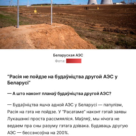
Беларуская АЭС
Фота:
"Позірк"
“Расія не пойдзе на будаўніцтва другой АЭС у
Беларусі”
— А што наконт планаў будаўніцтва другой АЭС?
— Будаўніцтва яшчэ адной АЭС у Беларусі — папулізм,
Расія на гэта не пойдзе. У “Расатаме” наконт гэтай заявы
Лукашэнкі проста рассмяяліся. Маўляў, мы нічога не
ведаем пра сны разуму гэтага дзівака. Будаваць другую
АЭС — бессэнсоўна на 200%.