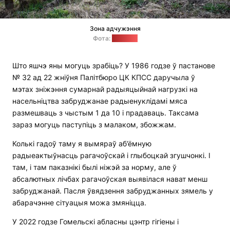
Зона адчужэння
Фота:
"Позірк"
Што яшчэ яны могуць зрабіць? У 1986 годзе ў пастанове
№ 32 ад 22 жніўня Палітбюро ЦК КПСС даручыла ў
мэтах зніжэння сумарнай радыяцыйнай нагрузкі на
насельніцтва забруджанае радыенуклідамі мяса
размешваць з чыстым 1 да 10 і прадаваць. Таксама
зараз могуць паступіць з малаком, збожжам.
Колькі гадоў таму я вымяраў аб’ёмную
радыеактыўнасць рагачоўскай і глыбоцкай згушчонкі. І
там, і там паказнікі былі ніжэй за норму, але ў
абсалютных лічбах рагачоўская выявілася нават менш
забруджанай. Пасля ўвядзення забруджанных зямель у
абарачэнне сітуацыя можа змяніцца.
У 2022 годзе Гомельскі абласны цэнтр гігіены і