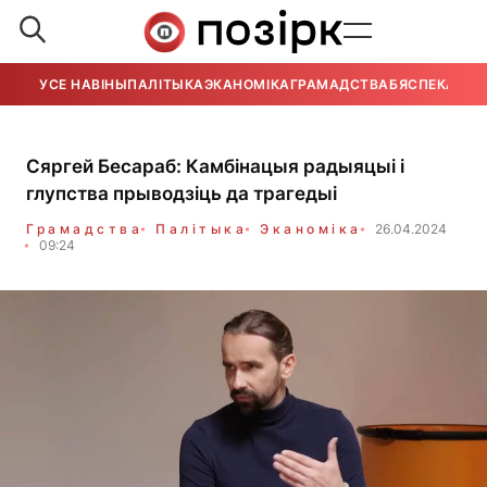
УСЕ НАВІНЫ
ПАЛІТЫКА
ЭКАНОМІКА
ГРАМАДСТВА
БЯСПЕКА
УСЕ
Сяргей Бесараб: Камбінацыя радыяцыі і
глупства прыводзіць да трагедыі
Грамадства
Палітыка
Эканоміка
26.04.2024
09:24