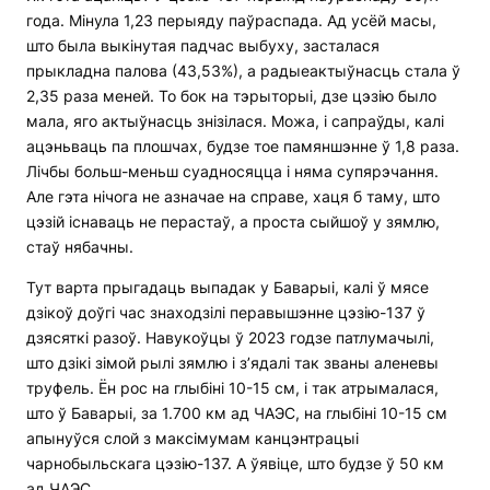
года. Мінула 1,23 перыяду паўраспада. Ад усёй масы,
што была выкінутая падчас выбуху, засталася
прыкладна палова (43,53%), а радыеактыўнасць стала ў
2,35 раза меней. То бок на тэрыторыі, дзе цэзію было
мала, яго актыўнасць знізілася. Можа, і сапраўды, калі
ацэньваць па плошчах, будзе тое памяншэнне ў 1,8 раза.
Лічбы больш-меньш суадносяцца і няма супярэчання.
Але гэта нічога не азначае на справе, хаця б таму, што
цэзій існаваць не перастаў, а проста сыйшоў у зямлю,
стаў нябачны.
Тут варта прыгадаць выпадак у Баварыі, калі ў мясе
дзікоў доўгі час знаходзілі перавышэнне цэзію-137 ў
дзясяткі разоў. Навукоўцы ў 2023 годзе патлумачылі,
што дзікі зімой рылі зямлю і з’ядалі так званы аленевы
труфель. Ён рос на глыбіні 10-15 см, і так атрымалася,
што ў Баварыі, за 1.700 км ад ЧАЭС, на глыбіні 10-15 см
апынуўся слой з максімумам канцэнтрацыі
чарнобыльскага цэзію-137. А ўявіце, што будзе ў 50 км
ад ЧАЭС.