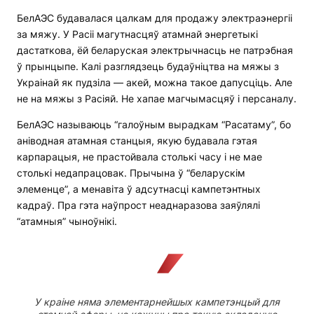
БелАЭС будавалася цалкам для продажу электраэнергіі
за мяжу. У Расіі магутнасцяў атамнай энергетыкі
дастаткова, ёй беларуская электрычнасць не патрэбная
ў прынцыпе. Калі разглядзець будаўніцтва на мяжы з
Украінай як пудзіла — акей, можна такое дапусціць. Але
не на мяжы з Расіяй. Не хапае магчымасцяў і персаналу.
БелАЭС называюць “галоўным вырадкам “Расатаму”, бо
аніводная атамная станцыя, якую будавала гэтая
карпарацыя, не прастойвала столькі часу і не мае
столькі недапрацовак. Прычына ў “беларускім
элеменце”, а менавіта ў адсутнасці кампетэнтных
кадраў. Пра гэта наўпрост неаднаразова заяўлялі
“атамныя” чыноўнікі.
У краіне няма элементарнейшых кампетэнцый для