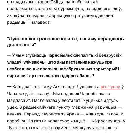
спарадычны інтарэс СМІ да чарнобыльскай
праблематыкі, хаця сам суразмоўца, паводле яго слоў,
актыўна пашырае інфармацыю пра узаемадзеянне
радыяцыі і чалавека.
“Лукашэнка транслюе крынж, які яму перадаюць
дылетанты”
— У чым згубнасць чарнобыльскай палітыкі беларускіх
уладаў, ўлічваючы, што яны пастаянна кажуць пра
неабходнасць адраджэння забруджаных тэрыторый і
вяртання іх у сельскагаспадарчы абарот?
— Калі два гады таму Аляксандр Лукашэнка
выступаў
ў
Чачэрску, ён сказаў: “Мы надавалі Чарнобылю па
мардасам”. Пасля залез у верталёт і хуценька адтуль
уцёк. З радыехімічнага пункту гледжання радыяцыя —
вечная. Перыяд паўраспаду ўрана — мільярды гадоў. У
параўнанні з гэтым чалавечае жыццё — мікрасекунда. А
Лукашэнка гэтага не разумее і, мяркуючы па апошніх