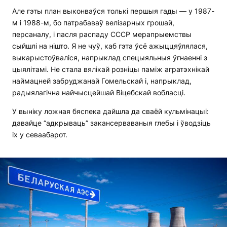
Але гэты план выконваўся толькі першыя гады — у 1987-
м і 1988-м, бо патрабаваў велізарных грошай,
персаналу, і пасля распаду СССР мерапрыемствы
сыйшлі на нішто. Я не чуў, каб гэта ўсё ажыццяўлялася,
выкарыстоўваліся, напрыклад спецыяльныя ўгнаенні з
цыялітамі. Не стала вялікай розніцы паміж агратэхнікай
наймацней забруджанай Гомельскай і, напрыклад,
радыялагічна найчысцейшай Віцебскай вобласці.
У выніку ложная бяспека дайшла да сваёй кульмінацыі:
давайце “адкрываць” закансерваваныя глебы і ўводзіць
іх у севаабарот.