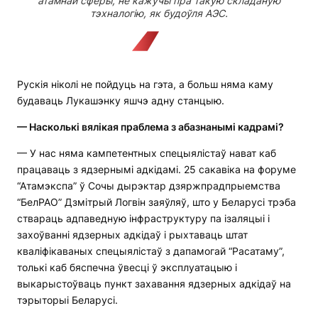
атамнай сферы, не кажучы пра такую складаную
тэхналогію, як будоўля АЭС.
Рускія ніколі не пойдуць на гэта, а больш няма каму
будаваць Лукашэнку яшчэ адну станцыю.
— Насколькі вялікая праблема з абазнанымі кадрамі?
— У нас няма кампетентных спецыялістаў нават каб
працаваць з ядзернымі адкідамі. 25 сакавіка на форуме
“Атамэкспа” ў Сочы дырэктар дзяржпрадпрыемства
“БелРАО” Дзмітрый Логвін заяўляў, што у Беларусі трэба
ствараць адпаведную інфраструктуру па ізаляцыі і
захоўванні ядзерных адкідаў і рыхтаваць штат
кваліфікаваных спецыялістаў з дапамогай “Расатаму”,
толькі каб бяспечна ўвесці ў эксплуатацыю і
выкарыстоўваць пункт захавання ядзерных адкідаў на
тэрыторыі Беларусі.