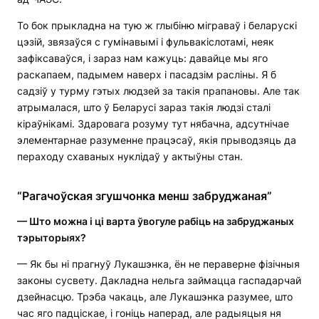
То бок прыкладна на тую ж глыбіню міграваў і беларускі
цэзій, звязаўся с гумінавымі і фульвакіслотамі, неяк
зафіксаваўся, і зараз нам кажуць: давайце мы яго
раскапаем, падымем наверх і пасадзім расліны. Я б
садзіў у турму гэтых людзей за такія прапановы. Але так
атрымалася, што ў Беларусі зараз такія людзі сталі
кіраўнікамі. Здаровага розуму тут нябачна, адсутнічае
элементарнае разуменне працэсаў, якія прыводзяць да
пераходу схаваных нуклідаў у актыўны стан.
“Рагачоўская згушчонка менш забруджаная”
— Што можна і ці варта ўвогуле рабіць на забруджаных
тэрыторыях?
— Як бы ні прагнуў Лукашэнка, ён не пераверне фізічныя
законы сусвету. Дакладна нельга займацца гаспадарчай
дзейнасцю. Трэба чакаць, але Лукашэнка разумее, што
час яго падціскае, і гоніць наперад, але радыяцыя ня