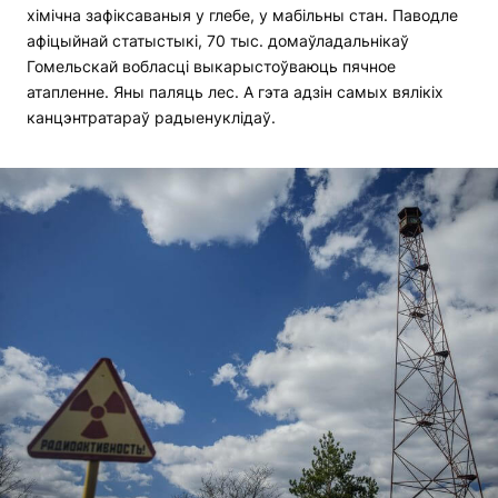
хімічна зафіксаваныя у глебе, у мабільны стан. Паводле
афіцыйнай статыстыкі, 70 тыс. домаўладальнікаў
Гомельскай вобласці выкарыстоўваюць пячное
атапленне. Яны паляць лес. А гэта адзін самых вялікіх
канцэнтратараў радыенуклідаў.