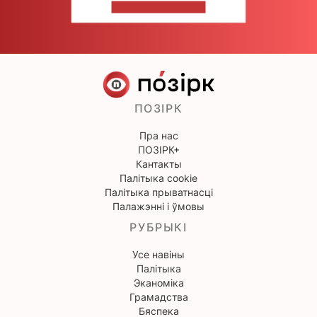
НАПІШЫЦЕ НАМ
ПОЗІРК
Пра нас
ПОЗІРК+
Кантакты
Палітыка cookie
Палітыка прыватнасці
Палажэнні і ўмовы
РУБРЫКІ
Усе навіны
Палітыка
Эканоміка
Грамадства
Бяспека