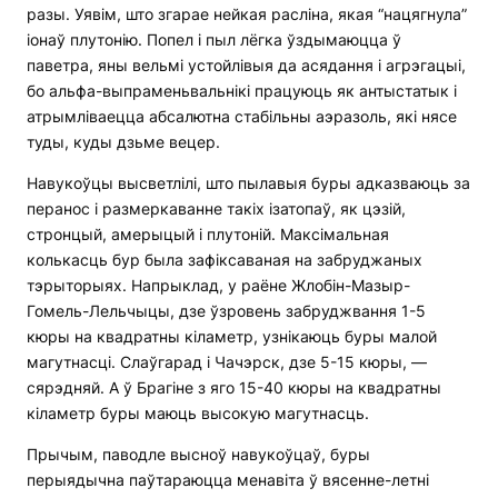
разы. Уявім, што згарае нейкая расліна, якая “нацягнула”
іонаў плутонію. Попел і пыл лёгка ўздымаюцца ў
паветра, яны вельмі устойлівыя да асядання і агрэгацыі,
бо альфа-выпраменьвальнікі працуюць як антыстатык і
атрымліваецца абсалютна стабільны аэразоль, які нясе
туды, куды дзьме вецер.
Навукоўцы высветлілі, што пылавыя буры адказваюць за
перанос і размеркаванне такіх ізатопаў, як цэзій,
стронцый, амерыцый і плутоній. Максімальная
колькасць бур была зафіксаваная на забруджаных
тэрыторыях. Напрыклад, у раёне Жлобін-Мазыр-
Гомель-Лельчыцы, дзе ўзровень забруджвання 1-5
кюры на квадратны кіламетр, узнікаюць буры малой
магутнасці. Слаўгарад і Чачэрск, дзе 5-15 кюры, —
сярэдняй. А ў Брагіне з яго 15-40 кюры на квадратны
кіламетр буры маюць высокую магутнасць.
Прычым, паводле высноў навукоўцаў, буры
перыядычна паўтараюцца менавіта ў вясенне-летні