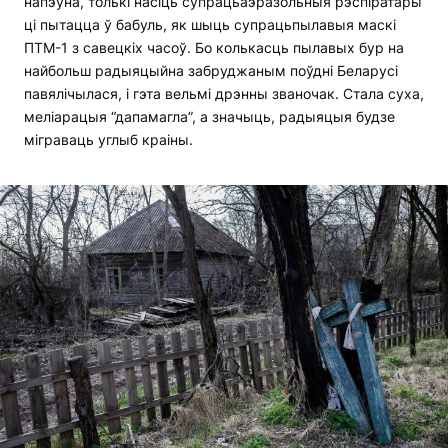
напэўна, толькі насіць супрацьаэразольныя рэспіратары
ці пытацца ў бабуль, як шыць супрацьпылавыя маскі
ПТМ-1 з савецкіх часоў. Бо колькасць пылавых бур на
найбольш радыяцыйна забруджаным поўдні Беларусі
павялічылася, і гэта вельмі дрэнны званочак. Стала суха,
меліарацыя “дапамагла”, а значыць, радыяцыя будзе
міграваць углыб краіны.