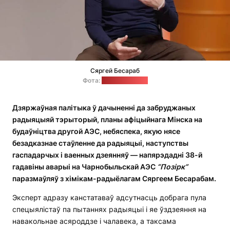
Сяргей Бесараб
Фота:
асабісты архіў
Дзяржаўная палітыка ў дачыненні да забруджаных
радыяцыяй тэрыторый, планы афіцыйнага Мінска на
будаўніцтва другой АЭС, небяспека, якую нясе
безадказнае стаўленне да радыяцыі, наступствы
гаспадарчых і ваенных дзеянняў — напярэдадні 38-й
гадавіны аварыі на Чарнобыльскай АЭС
“Позірк”
паразмаўляў з хімікам-радыёлагам Сяргеем Бесарабам.
Эксперт адразу канстатаваў адсутнасць добрага пула
спецыялістаў па пытаннях радыяцыі і яе ўздзеяння на
навакольнае асяроддзе і чалавека, а таксама