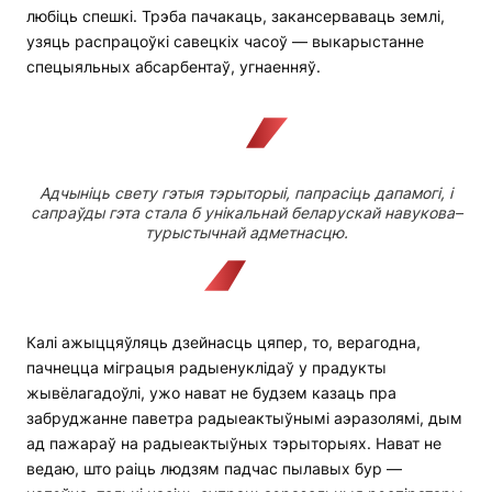
любіць спешкі. Трэба пачакаць, закансерваваць землі,
узяць распрацоўкі савецкіх часоў — выкарыстанне
спецыяльных абсарбентаў, угнаенняў.
Адчыніць свету гэтыя тэрыторыі, папрасіць дапамогі, і
сапраўды гэта стала б унікальнай беларускай навукова–
турыстычнай адметнасцю.
Калі ажыццяўляць дзейнасць цяпер, то, верагодна,
пачнецца міграцыя радыенуклідаў у прадукты
жывёлагадоўлі, ужо нават не будзем казаць пра
забруджанне паветра радыеактыўнымі аэразолямі, дым
ад пажараў на радыеактыўных тэрыторыях. Нават не
ведаю, што раіць людзям падчас пылавых бур —