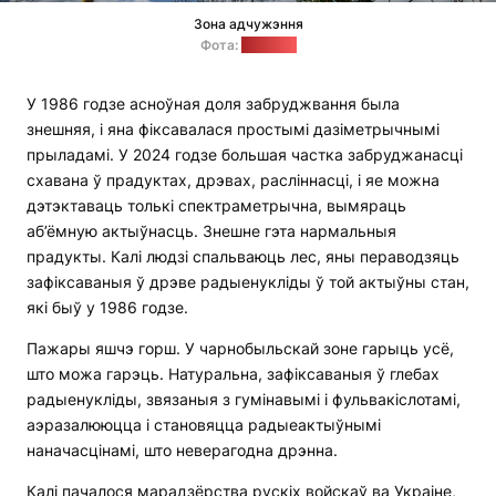
Зона адчужэння
Фота:
"Позірк"
У 1986 годзе асноўная доля забруджвання была
знешняя, і яна фіксавалася простымі дазіметрычнымі
прыладамі. У 2024 годзе большая частка забруджанасці
схавана ў прадуктах, дрэвах, расліннасці, і яе можна
дэтэктаваць толькі спектраметрычна, вымяраць
аб’ёмную актыўнасць. Знешне гэта нармальныя
прадукты. Калі людзі спальваюць лес, яны пераводзяць
зафіксаваныя ў дрэве радыенукліды ў той актыўны стан,
які быў у 1986 годзе.
Пажары яшчэ горш. У чарнобыльскай зоне гарыць усё,
што можа гарэць. Натуральна, зафіксаваныя ў глебах
радыенукліды, звязаныя з гумінавымі і фульвакіслотамі,
аэразалююцца і становяцца радыеактыўнымі
наначасцінамі, што неверагодна дрэнна.
Калі пачалося марадзёрства рускіх войскаў ва Украіне,