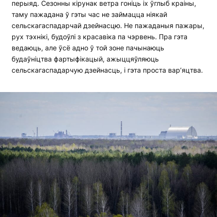
перыяд. Сезонны кірунак ветра гоніць іх ўглыб краіны,
таму пажадана ў гэты час не займацца ніякай
сельскагаспадарчай дзейнасцю. Не пажаданыя пажары,
рух тэхнікі, будоўлі з красавіка па чэрвень. Пра гэта
ведаюць, але ўсё адно ў той зоне пачынаюць
будаўніцтва фартыфікацый, ажыццяўляюць
сельскагаспадарчую дзейнасць, і гэта проста вар’яцтва.