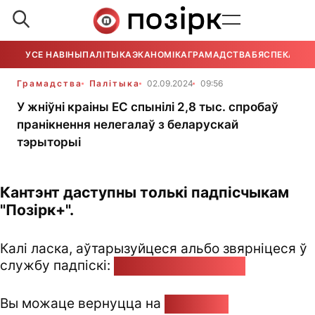
УСЕ НАВІНЫ
ПАЛІТЫКА
ЭКАНОМІКА
ГРАМАДСТВА
БЯСПЕКА
УСЕ
Грамадства
Палітыка
02.09.2024
09:56
У жніўні краіны ЕС спынілі 2,8 тыс. спробаў
пранікнення нелегалаў з беларускай
тэрыторыі
Кантэнт даступны толькі падпісчыкам
"Позірк+".
Калі ласка, аўтарызуйцеся альбо звярніцеся ў
службу падпіскі:
pozirk@pozirk.online
Вы можаце вернуцца на
Галоўную