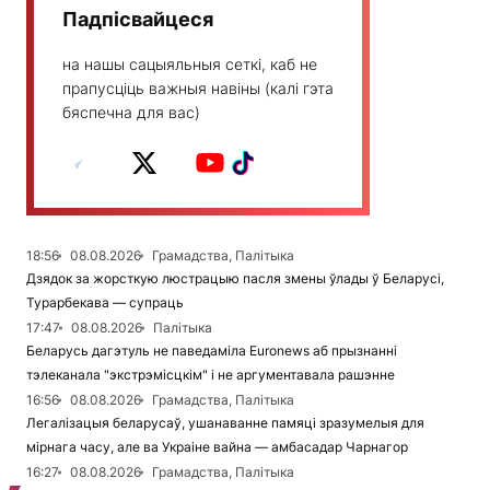
Падпісвайцеся
на нашы сацыяльныя сеткі, каб не
прапусціць важныя навіны (калі гэта
бяспечна для вас)
18:56
08.08.2026
Грамадства, Палітыка
Дзядок за жорсткую люстрацыю пасля змены ўлады ў Беларусі,
Турарбекава — супраць
17:47
08.08.2026
Палітыка
Беларусь дагэтуль не паведаміла Euronews аб прызнанні
тэлеканала "экстрэмісцкім" і не аргументавала рашэнне
16:56
08.08.2026
Грамадства, Палітыка
Легалізацыя беларусаў, ушанаванне памяці зразумелыя для
мірнага часу, але ва Украіне вайна — амбасадар Чарнагор
16:27
08.08.2026
Грамадства, Палітыка