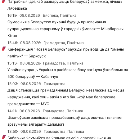
Патрэбныя ідэі, каб разварушыць беларусаў замежжа, лічыць
Лябедзька
16:18
08.08.2026
Бяспека, Палітыка
Сумесныя з Беларуссю вучэнні будуць прысвечаныя
супрацьдзеянню тэрарызму ў гарадскіх ўмовах — Мінабароны
Кітая
15:46
08.08.2026
Грамадства, Палітыка
Канферэнцыя "Новая Беларусь" заўжды прыводзіць да "змены
палітык" — Баркоўскі
15:13
08.08.2026
Грамадства, Палітыка
У вайне супраць Украіны з расійскага боку загінула ўжо больш за
500 беларусаў — Кабанчук
15:03
08.08.2026
Грамадства
Дзіця становіцца грамадзянінам Беларусі незалежна ад месца
нараджэння, калі хоць адзін з яго бацькоў мае беларускае
грамадзянства — МУС
14:11
08.08.2026
Грамадства, Палітыка
Ціханоўская заклікала праваабаронцаў даць экс-палітвязням
зразумелы алгарытм дапамогі
13:50
08.08.2026
Грамадства, Палітыка
Бабарыка ўсумніўся ва ўплыве дэмсіл, спаслаўшыся на