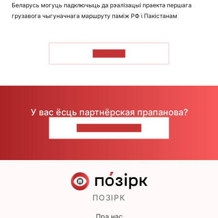
Беларусь могуць падключыць да рэалізацыі праекта першага
грузавога чыгуначнага маршруту паміж РФ і Пакістанам
ЧЫТАЦЬ
У вас ёсць партнёрская прапанова?
НАПІШЫЦЕ НАМ
ПОЗІРК
Пра нас