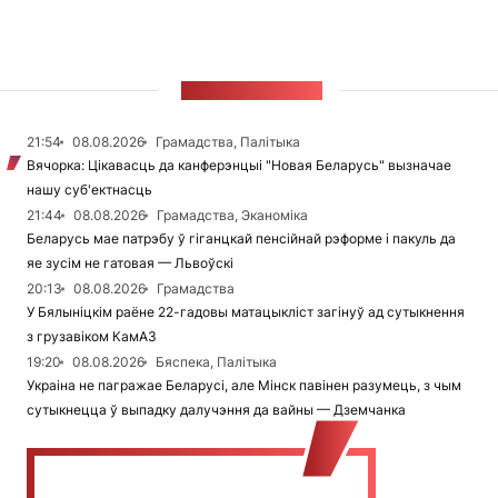
СТУЖКА НАВІН
21:54
08.08.2026
Грамадства, Палітыка
Вячорка: Цікавасць да канферэнцыі "Новая Беларусь" вызначае
нашу суб'ектнасць
21:44
08.08.2026
Грамадства, Эканоміка
Беларусь мае патрэбу ў гіганцкай пенсійнай рэформе і пакуль да
яе зусім не гатовая — Львоўскі
20:13
08.08.2026
Грамадства
У Бялыніцкім раёне 22-гадовы матацыкліст загінуў ад сутыкнення
з грузавіком КамАЗ
19:20
08.08.2026
Бяспека, Палітыка
Украіна не пагражае Беларусі, але Мінск павінен разумець, з чым
сутыкнецца ў выпадку далучэння да вайны — Дземчанка