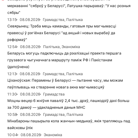
меркаванні "сяброў у Беларусі", Латушка парыраваў: "У нас розныя
сябры"
13:15
08.08.2026
Грамадства, Палітыка
Севярынец: Трэба мець каманды, гатовыя пры магчымасці
правесці ў рэгіёнах Беларусі "ад акцый і новых вырабаў да
рэформаў"
12:54
08.08.2026
Палітыка, Эканоміка
Беларусь могуць падключыць да рэалізацыі праекта першага
грузавога чыгуначнага маршруту паміж РФ і Пакістанам
(дапоўнена)
12:13
08.08.2026
Грамадства, Палітыка
Ціханоўская: Перамены ў Беларусі — пытанне часу, мы можам
паўплываць на стварэнне новага акна магчымасцяў
11:30
08.08.2026
Грамадства
Моцны вецер 6 жніўня паваліў 2,4 тыс. дрэў, пашкодзіў дахі больш
за 700 дамоў — удакладненыя даныя МНС
10:58
08.08.2026
Грамадства, Палітыка
Мінабароны пашырыла кола жанчын-медыкаў, якія трапляюць пад
вайсковы ўлік
10:04
08.08.2026
Эканоміка