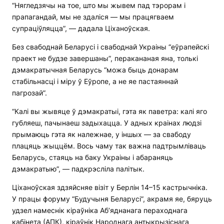
“Нягледзячы на тое, што мы жывем пад тэрорам і
прапагандай, мы не здаліся — мы працягваем
супраціўляцца”, — дадала Ціханоўская.
Без свабоднай Беларусі і свабоднай Украіны “еўрапейскі
праект не будзе завершаны”, перакананая яна, толькі
дэмакратычная Беларусь “можа быць донарам
стабільнасці і міру ў Еўропе, а не яе пастаяннай
пагрозай”.
“Калі вы жывяце ў дэмакратыі, гэта як паветра: калі яго
губляеш, пачынаеш задыхацца. У адных краінах людзі
прымаюць гэта як належнае, у іншых — за свабоду
плацяць жыццём. Вось чаму так важна падтрымліваць
Беларусь, стаяць на баку Украіны і абараняць
дэмакратыю”, — падкрэсліла палітык.
Ціханоўская здзяйсняе візіт у Берлін 14–15 кастрычніка.
У працы форуму “Будучыня Беларусі”, акрамя яе, бяруць
удзел намеснік кіраўніка Аб’яднанага пераходнага
кабінета (АПК), кіраўнік Народнага антыкрызіснага