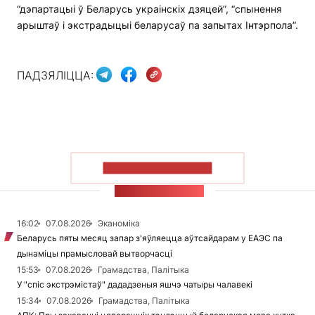
“дэпартацыі ў Беларусь украінскіх дзяцей”, “спынення
арыштаў і экстрадыцыі беларусаў па запытах Інтэрпола”.
ПАДЗЯЛІЦЦА:
ПАКАЗАЦЬ БОЛЬШ
СТУЖКА НАВІН
16:02
07.08.2026
Эканоміка
Беларусь пяты месяц запар з'яўляецца аўтсайдарам у ЕАЭС па
дынаміцы прамысловай вытворчасці
15:53
07.08.2026
Грамадства, Палітыка
У "спіс экстрэмістаў" дададзеныя яшчэ чатыры чалавекі
15:34
07.08.2026
Грамадства, Палітыка