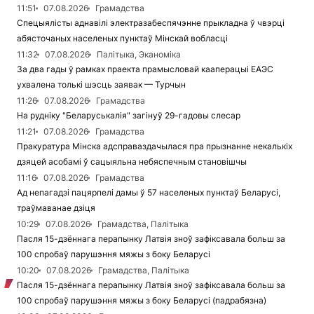
11:51
07.08.2026
Грамадства
Спецыялісты аднавілі электразабеспячэнне прыкладна ў чвэрці
абясточаных населеных пунктаў Мінскай вобласці
11:32
07.08.2026
Палітыка, Эканоміка
За два гады ў рамках праекта прамысловай кааперацыі ЕАЭС
ухвалена толькі шэсць заявак — Турчын
11:26
07.08.2026
Грамадства
На рудніку "Беларуськалія" загінуў 29-гадовы слесар
11:21
07.08.2026
Грамадства
Пракуратура Мінска адсправаздачылася пра прызнанне некалькіх
дзяцей асобамі ў сацыяльна небяспечным становішчы
11:16
07.08.2026
Грамадства
Ад непагадзі пацярпелі дамы ў 57 населеных пунктаў Беларусі,
траўмаванае дзіця
10:29
07.08.2026
Грамадства, Палітыка
Пасля 15-дзённага перапынку Латвія зноў зафіксавала больш за
100 спробаў парушэння мяжы з боку Беларусі
10:20
07.08.2026
Грамадства, Палітыка
Пасля 15-дзённага перапынку Латвія зноў зафіксавала больш за
100 спробаў парушэння мяжы з боку Беларусі (падрабязна)