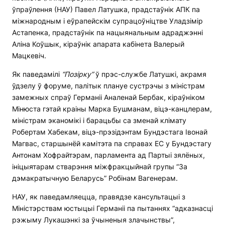
ўпраўлення (НАУ) Павел Латушка, прадстаўнік АПК па
міжнародным і еўрапейскім супрацоўніцтве Уладзімір
Астапенка, прадстаўнік па нацыянальным адраджэнні
Аліна Коўшык, кіраўнік апарата кабінета Валерый
Мацкевіч.
Як паведамілі
“Позірку”
ў прэс-службе Латушкі, акрамя
ўдзелу ў форуме, палітык плануе сустрэчы з міністрам
замежных спраў Германіі Аналенай Бербак, кіраўніком
Мінюста гэтай краіны Марка Бушманам, віцэ-канцлерам,
міністрам эканомікі і барацьбы са зменай клімату
Робертам Хабекам, віцэ-прэзідэнтам Бундэстага Івонай
Магвас, старшынёй камітэта па справах ЕС у Бундэстагу
Антонам Хофрайтэрам, парламента ад Партыі зялёных,
ініцыятарам стварэння міжфракцыйнай групы “За
дэмакратычную Беларусь” Робінам Вагенерам.
НАУ, як паведамляецца, правядзе кансультацыі з
Міністэрствам юстыцыі Германіі па пытаннях “адказнасці
рэжыму Лукашэнкі за ўчыненыя злачынствы”,