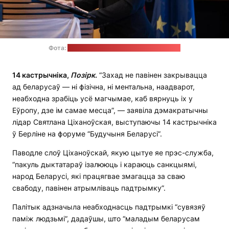
Фота:
прэс-служба Святланы Ціханоўскай
14 кастрычніка,
П
о
зірк
.
“Захад не павінен закрывацца
ад беларусаў — ні фізічна, ні ментальна, наадварот,
неабходна зрабіць усё магчымае, каб вярнуць іх у
Еўропу, дзе ім самае месца”, — заявіла дэмакратычны
лідар Святлана Ціханоўская, выступаючы 14 кастрычніка
ў Берліне на форуме “Будучыня Беларусі”.
Паводле слоў Ціханоўскай, якую цытуе яе прэс-служба,
“пакуль дыктатараў ізалююць і караюць санкцыямі,
народ Беларусі, які працягвае змагацца за сваю
свабоду, павінен атрымліваць падтрымку”.
Палітык адзначыла неабходнасць падтрымкі “сувязяў
паміж людзьмі”, дадаўшы, што “маладым беларусам