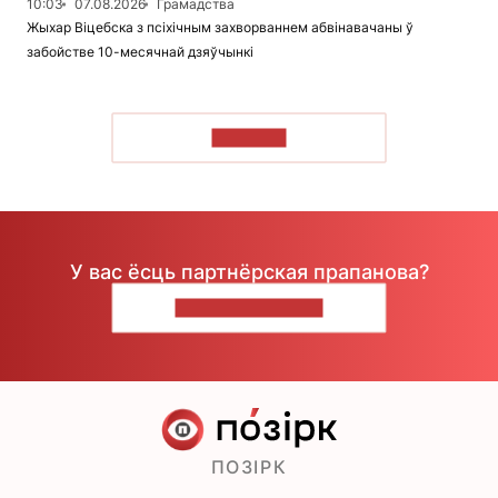
10:03
07.08.2026
Грамадства
Жыхар Віцебска з псіхічным захворваннем абвінавачаны ў
забойстве 10-месячнай дзяўчынкі
ЧЫТАЦЬ
У вас ёсць партнёрская прапанова?
НАПІШЫЦЕ НАМ
ПОЗІРК