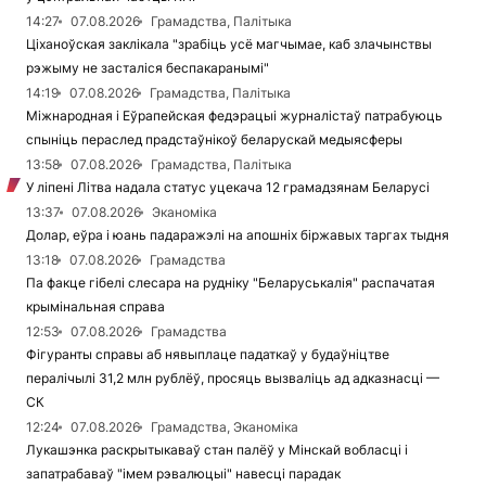
14:27
07.08.2026
Грамадства, Палітыка
Ціханоўская заклікала "зрабіць усё магчымае, каб злачынствы
рэжыму не засталіся беспакаранымі"
14:19
07.08.2026
Грамадства, Палітыка
Міжнародная і Еўрапейская федэрацыі журналістаў патрабуюць
спыніць пераслед прадстаўнікоў беларускай медыясферы
13:58
07.08.2026
Грамадства, Палітыка
У ліпені Літва надала статус уцекача 12 грамадзянам Беларусі
13:37
07.08.2026
Эканоміка
Долар, еўра і юань падаражэлі на апошніх біржавых таргах тыдня
13:18
07.08.2026
Грамадства
Па факце гібелі слесара на рудніку "Беларуськалія" распачатая
крымінальная справа
12:53
07.08.2026
Грамадства
Фігуранты справы аб нявыплаце падаткаў у будаўніцтве
пералічылі 31,2 млн рублёў, просяць вызваліць ад адказнасці —
СК
12:24
07.08.2026
Грамадства, Эканоміка
Лукашэнка раскрытыкаваў стан палёў у Мінскай вобласці і
запатрабаваў "імем рэвалюцыі" навесці парадак