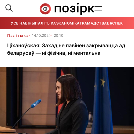
УСЕ НАВІНЫ
ПАЛІТЫКА
ЭКАНОМІКА
ГРАМАДСТВА
БЯСПЕКА
УСЕ
Палітыка
14.10.2024
20:10
Ціханоўская: Захад не павінен закрывацца ад
беларусаў — ні фізічна, ні ментальна