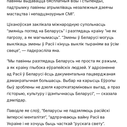
павінны выдавацца бясплатныя візы і стыпендыі,
падтрымку павінны атрымліваць незалежныя дзеячы
мастацтва і непадцэнзурныя СМІ”.
Ціханоўская заклікала міжнародную супольнасць
“змяніць погляд на Беларусь” і разглядаць краіну “не як
пагрозу, а як магчымасць”. “Змены ў Беларусі могуць
выклікаць змены ў Расіі і кінуць выклік тыраніям ва ўсім
свеце”, — падкрэсліла яна.
“Мы павінны разглядаць Беларусь не проста як рэжым,
а як краіну глыбока еўрапейскіх людзей. У адрозненне
ад Расіі ў Беларусі ёсць дакументальна пацверджаная
дэмакратычная большасць. Выбар на карысць Еўропы
быў зроблены не дзеля кароткатэрміновых выгад, а праз
гісторыю, культуру і ідэнтычнасць Беларусі”, — сказала
дэмлідар.
Паводле яе слоў, “беларусы не падзяляюць расійскі
імперскі менталітэт”, “адпрэчваюць вайну Расіі ва
Украіне і не хочуць быць часткай “рускага свету”.