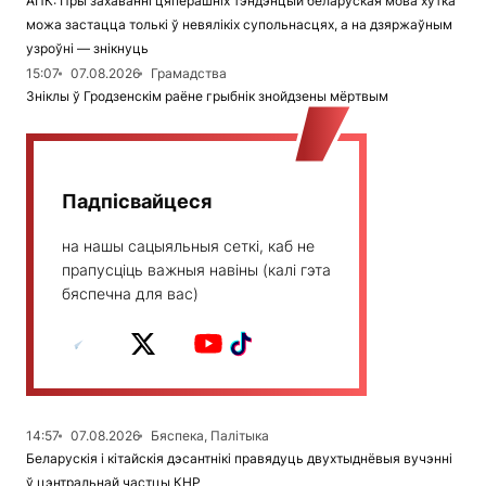
АПК: Пры захаванні цяперашніх тэндэнцый беларуская мова хутка
можа застацца толькі ў невялікіх супольнасцях, а на дзяржаўным
узроўні — знікнуць
15:07
07.08.2026
Грамадства
Зніклы ў Гродзенскім раёне грыбнік знойдзены мёртвым
Падпісвайцеся
на нашы сацыяльныя сеткі, каб не
прапусціць важныя навіны (калі гэта
бяспечна для вас)
14:57
07.08.2026
Бяспека, Палітыка
Беларускія і кітайскія дэсантнікі правядуць двухтыднёвыя вучэнні
ў цэнтральнай частцы КНР