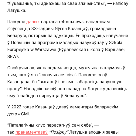
“Лукашэнка, ты адкажаш за свае злачынствы”, — напісаў
Латушка.
Паводле
даных
партала reform.news, нападнікам
з’яўляецца 33-гадовы Яўген Казанцаў, грамадзянін
Беларусі, гісторык па адукацыі. Ён праходзіць навучанне
ў Польшчы па праграме маладых навукоўцаў у Szkoła
Europejska w Warszawie (Еўрапейская школа ў Варшаве;
SEW).
Свой учынак, як паведамляецца, мужчына патлумачыў
тым, што ў яго “скончылася віза”. Паводле слоў
Казанцава, ён “выгарэў і не змог абараніць навуковую
працу”. Нападнік заявіў, што напад на Латушку дазволіць
яму “свабодна вярнуцца ў Беларусь”.
У 2022 годзе Казанцаў даваў каментары беларускім
дзяржСМІ.
“Паталагічны хлус перасягнуў сам сябе“, —
так
пракаментаваў
“Позірку”
Латушка апошнія заявы