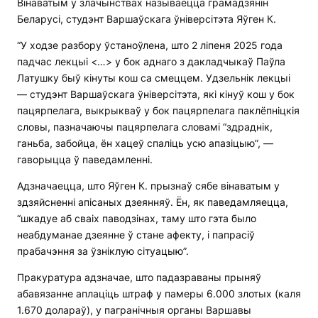
Вінаватым у злачынствах называецца грамадзянін
Беларусі, студэнт Варшаўскага ўніверсітэта Яўген К.
“У ходзе разбору ўстаноўлена, што 2 ліпеня 2025 года
падчас лекцыі <…> у бок аднаго з дакладчыкаў Паўла
Латушку быў кінуты кош са смеццем. Удзельнік лекцыі
— студэнт Варшаўскага ўніверсітэта, які кінуў кош у бок
пацярпелага, выкрыкваў у бок пацярпелага паклёпніцкія
словы, пазначаючы пацярпелага словамі “здраднік,
ганьба, забойца, ён хацеў спаліць усю апазіцыю”, —
гаворыцца ў паведамленні.
Адзначаецца, што Яўген К. прызнаў сябе вінаватым у
здзяйсненні апісаных дзеянняў. Ён, як паведамляецца,
“шкадуе аб сваіх паводзінах, таму што гэта было
неабдуманае дзеянне ў стане афекту, і папрасіў
прабачэння за ўзніклую сітуацыю”.
Пракуратура адзначае, што падазраваны прыняў
абавязанне аплаціць штраф у памеры 6.000 злотых (каля
1.670 долараў), у пагранічныя органы Варшавы