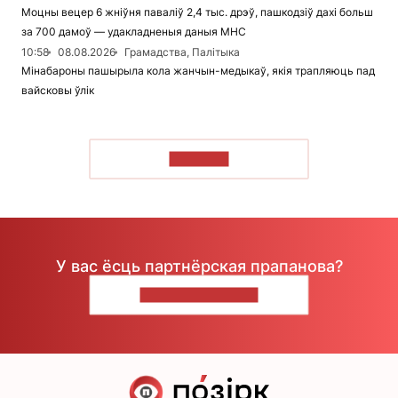
Моцны вецер 6 жніўня паваліў 2,4 тыс. дрэў, пашкодзіў дахі больш
за 700 дамоў — удакладненыя даныя МНС
10:58
08.08.2026
Грамадства, Палітыка
Мінабароны пашырыла кола жанчын-медыкаў, якія трапляюць пад
вайсковы ўлік
ЧЫТАЦЬ
У вас ёсць партнёрская прапанова?
НАПІШЫЦЕ НАМ