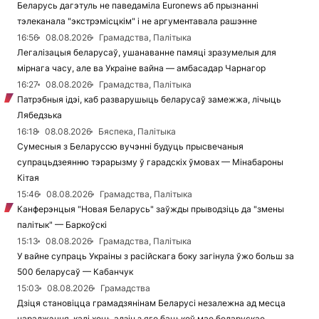
Беларусь дагэтуль не паведаміла Euronews аб прызнанні
тэлеканала "экстрэмісцкім" і не аргументавала рашэнне
16:56
08.08.2026
Грамадства, Палітыка
Легалізацыя беларусаў, ушанаванне памяці зразумелыя для
мірнага часу, але ва Украіне вайна — амбасадар Чарнагор
16:27
08.08.2026
Грамадства, Палітыка
Патрэбныя ідэі, каб разварушыць беларусаў замежжа, лічыць
Лябедзька
16:18
08.08.2026
Бяспека, Палітыка
Сумесныя з Беларуссю вучэнні будуць прысвечаныя
супрацьдзеянню тэрарызму ў гарадскіх ўмовах — Мінабароны
Кітая
15:46
08.08.2026
Грамадства, Палітыка
Канферэнцыя "Новая Беларусь" заўжды прыводзіць да "змены
палітык" — Баркоўскі
15:13
08.08.2026
Грамадства, Палітыка
У вайне супраць Украіны з расійскага боку загінула ўжо больш за
500 беларусаў — Кабанчук
15:03
08.08.2026
Грамадства
Дзіця становіцца грамадзянінам Беларусі незалежна ад месца
нараджэння, калі хоць адзін з яго бацькоў мае беларускае