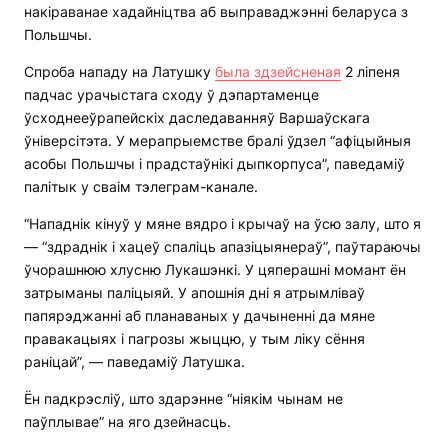
накіраванае хадайніцтва аб выправаджэнні беларуса з
Польшчы.
Спроба нападу на Латушку
была здзейсненая
2 ліпеня
падчас урачыстага сходу ў дэпартаменце
ўсходнееўрапейскіх даследаванняў Варшаўскага
ўніверсітэта. У мерапрыемстве бралі ўдзел “афіцыйныя
асобы Польшчы і прадстаўнікі дыпкорпуса”, паведаміў
палітык у сваім тэлеграм-канале.
“Нападнік кінуў у мяне вядро і крычаў на ўсю залу, што я
— “здраднік і хацеў спаліць апазіцыянераў”, паўтараючы
ўчорашнюю хлусню Лукашэнкі. У цяперашні момант ён
затрыманы паліцыяй. У апошнія дні я атрымліваў
папярэджанні аб планаваных у дачыненні да мяне
правакацыях і пагрозы жыццю, у тым ліку сёння
раніцай”, — паведаміў Латушка.
Ён падкрэсліў, што здарэнне “ніякім чынам не
паўплывае” на яго дзейнасць.