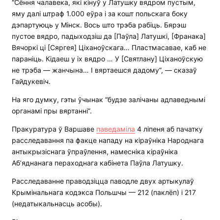
“Сёння чалавека, які кінуў у Латушку вядром пустым,
яму далі штраф 1.000 еўра і за кошт польскага боку
дэпартуюць у Мінск. Вось што трэба рабіць. Бярэш
пустое вядро, падыходзіш да [Паўла] Латушкі, [Франака]
Вячоркі ці [Сяргея] Ціханоўскага… Пластмасавае, каб не
параніць. Кідаеш у іх вядро … У [Святлану] Ціханоўскую
не трэба — жанчына… І вяртаешся дадому”, — сказаў
Гайдукевіч.
На яго думку, гэты ўчынак “будзе залічаны адпаведнымі
органамі пры вяртанні”.
Пракуратура ў Варшаве
паведаміла
4 ліпеня аб пачатку
расследавання па факце нападу на кіраўніка Народнага
антыкрызіснага ўпраўлення, намесніка кіраўніка
Аб’яднанага пераходнага кабінета Паўла Латушку.
Расследаванне праводзіцца паводле двух артыкулаў
Крымінальнага кодэкса Польшчы — 212 (паклёп) і 217
(недатыкальнасць асобы).