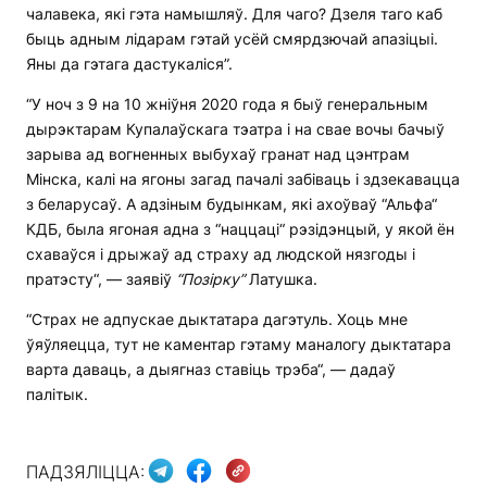
чалавека, які гэта намышляў. Для чаго? Дзеля таго каб
быць адным лідарам гэтай усёй смярдзючай апазіцыі.
Яны да гэтага дастукаліся”.
“У ноч з 9 на 10 жніўня 2020 года я быў генеральным
дырэктарам Купалаўскага тэатра і на свае вочы бачыў
зарыва ад вогненных выбухаў гранат над цэнтрам
Мінска, калі на ягоны загад пачалі забіваць і здзекавацца
з беларусаў. А адзіным будынкам, які ахоўваў “Альфа“
КДБ, была ягоная адна з “наццаці“ рэзідэнцый, у якой ён
схаваўся і дрыжаў ад страху ад людской нязгоды і
пратэсту“, — заявіў
“Позірку”
Латушка.
“Страх не адпускае дыктатара дагэтуль. Хоць мне
ўяўляецца, тут не каментар гэтаму маналогу дыктатара
варта даваць, а дыягназ ставіць трэба“, — дадаў
палітык.
ПАДЗЯЛІЦЦА: