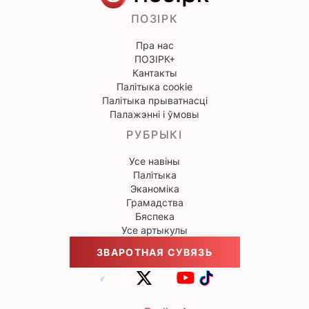
ПОЗІРК
Пра нас
ПОЗІРК+
Кантакты
Палітыка cookie
Палітыка прыватнасці
Палажэнні і ўмовы
РУБРЫКІ
Усе навіны
Палітыка
Эканоміка
Грамадства
Бяспека
Усе артыкулы
ЗВАРОТНАЯ СУВЯЗЬ