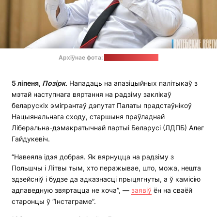
Архіўнае фота:
"Витебские вести"
5 ліпеня,
Позірк
.
Нападаць на апазіцыйных палітыкаў з
мэтай наступнага вяртання на радзіму заклікаў
беларускіх эмігрантаў дэпутат Палаты прадстаўнікоў
Нацыянальнага сходу, старшыня праўладнай
Ліберальна-дэмакратычнай партыі Беларусі (ЛДПБ) Алег
Гайдукевіч.
“Навеяла ідэя добрая. Як вярнуцца на радзіму з
Польшчы і Літвы тым, хто перажывае, што, можа, нешта
здзейсніў і будзе да адказнасці прыцягнуты, а ў камісію
адпаведную звяртацца не хоча”, —
заявіў
ён на сваёй
старонцы ў “Інстаграме”.