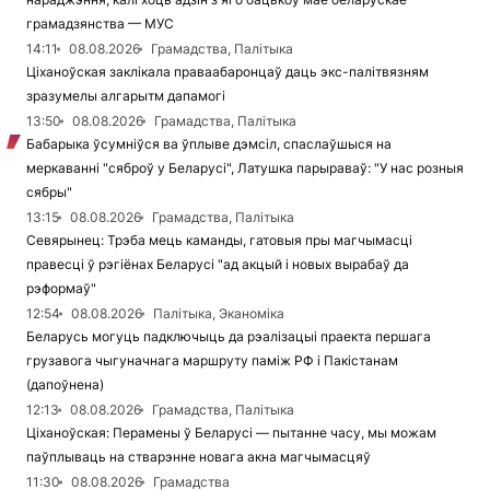
грамадзянства — МУС
14:11
08.08.2026
Грамадства, Палітыка
Ціханоўская заклікала праваабаронцаў даць экс-палітвязням
зразумелы алгарытм дапамогі
13:50
08.08.2026
Грамадства, Палітыка
Бабарыка ўсумніўся ва ўплыве дэмсіл, спаслаўшыся на
меркаванні "сяброў у Беларусі", Латушка парыраваў: "У нас розныя
сябры"
13:15
08.08.2026
Грамадства, Палітыка
Севярынец: Трэба мець каманды, гатовыя пры магчымасці
правесці ў рэгіёнах Беларусі "ад акцый і новых вырабаў да
рэформаў"
12:54
08.08.2026
Палітыка, Эканоміка
Беларусь могуць падключыць да рэалізацыі праекта першага
грузавога чыгуначнага маршруту паміж РФ і Пакістанам
(дапоўнена)
12:13
08.08.2026
Грамадства, Палітыка
Ціханоўская: Перамены ў Беларусі — пытанне часу, мы можам
паўплываць на стварэнне новага акна магчымасцяў
11:30
08.08.2026
Грамадства