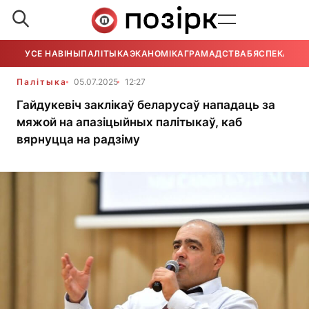
УСЕ НАВІНЫ
ПАЛІТЫКА
ЭКАНОМІКА
ГРАМАДСТВА
БЯСПЕКА
УСЕ
Палітыка
05.07.2025
12:27
Гайдукевіч заклікаў беларусаў нападаць за
мяжой на апазіцыйных палітыкаў, каб
вярнуцца на радзіму