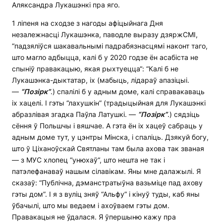
Аляксандра Лукашэнкі пра яго.
1 ліпеня на сходзе з нагоды афіцыйнага Дня
незалежнасці Лукашэнка, паводле выразу дзяржСМІ,
“падзяліўся шакавальнымі падрабязнасцямі наконт таго,
што магло адбыцца, калі б у 2020 годзе ён асабіста не
спыніў правакацыю, якая рыхтуецца“: “Калі б не
Лукашэнка-дыктатар, іх (мабыць, лідараў апазіцыі.
—
“Позірк”
.) спалілі б у адным доме, калі справакаваць
іх хацелі. І гэты “лахушкін” (традыцыйная для Лукашэнкі
абразлівая згадка Паўла Латушкі. —
“Позірк”
.) сядзіць
сёння ў Польшчы і вяшчае. А гэта ён іх хацеў сабраць у
адным доме тут, у цэнтры Мінска, і спаліць. Дзякуй богу,
што ў Ціханоўскай Святланы там была ахова так званая
— з МУС хлопец “унюхаў“, што нешта не так і
патэлефанаваў нашым сілавікам. Яны мне далажылі. Я
сказаў: “Публічна, дэманстратыўна вазьміце пад ахову
гэты дом”. І я з вуліц зняў “Альфу” і кінуў туды, каб яны
ўбачылі, што мы ведаем і ахоўваем гэты дом.
Правакацыя не ўдалася. Я ўпершыню кажу пра