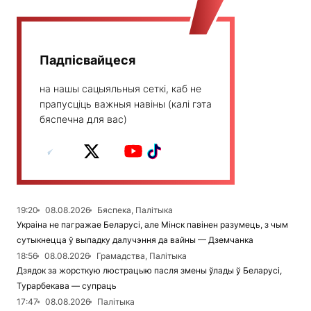
Падпісвайцеся
на нашы сацыяльныя сеткі, каб не
прапусціць важныя навіны (калі гэта
бяспечна для вас)
19:20
08.08.2026
Бяспека, Палітыка
Украіна не пагражае Беларусі, але Мінск павінен разумець, з чым
сутыкнецца ў выпадку далучэння да вайны — Дземчанка
18:56
08.08.2026
Грамадства, Палітыка
Дзядок за жорсткую люстрацыю пасля змены ўлады ў Беларусі,
Турарбекава — супраць
17:47
08.08.2026
Палітыка