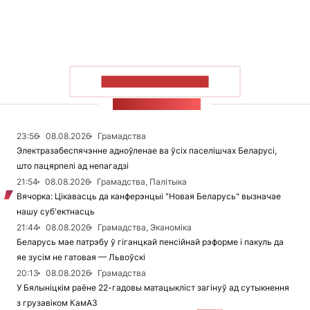
ПАКАЗАЦЬ БОЛЬШ
СТУЖКА НАВІН
23:56
08.08.2026
Грамадства
Электразабеспячэнне адноўленае ва ўсіх паселішчах Беларусі,
што пацярпелі ад непагадзі
21:54
08.08.2026
Грамадства, Палітыка
Вячорка: Цікавасць да канферэнцыі "Новая Беларусь" вызначае
нашу суб'ектнасць
21:44
08.08.2026
Грамадства, Эканоміка
Беларусь мае патрэбу ў гіганцкай пенсійнай рэформе і пакуль да
яе зусім не гатовая — Львоўскі
20:13
08.08.2026
Грамадства
У Бялыніцкім раёне 22-гадовы матацыкліст загінуў ад сутыкнення
з грузавіком КамАЗ